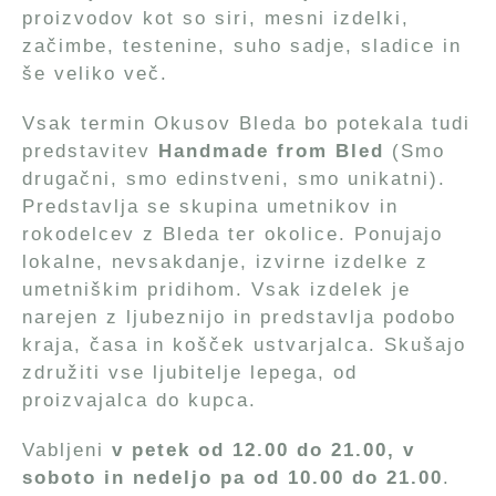
proizvodov kot so siri, mesni izdelki,
začimbe, testenine, suho sadje, sladice in
še veliko več.
Vsak termin Okusov Bleda bo potekala tudi
predstavitev
Handmade from Bled
(Smo
drugačni, smo edinstveni, smo unikatni).
Predstavlja se skupina umetnikov in
rokodelcev z Bleda ter okolice. Ponujajo
lokalne, nevsakdanje, izvirne izdelke z
umetniškim pridihom. Vsak izdelek je
narejen z ljubeznijo in predstavlja podobo
kraja, časa in košček ustvarjalca. Skušajo
združiti vse ljubitelje lepega, od
proizvajalca do kupca.
Vabljeni
v petek od 12.00 do 21.00, v
soboto in nedeljo pa od 10.00 do 21.00
.