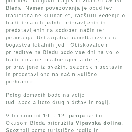
pod destinacijsko blagovno znamko Okusi
Bleda. Namen povezovanja je obuditev
tradicionalne kulinarike, razširiti vedenje o
tradicionalnih jedeh, pripravljenih in
predstavljenih na sodoben način ter
promocija. Ustvarjalna ponudba izvira iz
bogastva lokalnih jedi. Obiskovalcem
prireditve na Bledu bodo vse dni na voljo
tradicionalne lokalne specialitete,
pripravljene iz svežih, sezonskih sestavin
in predstavljene na način »ulične
prehrane«.
Poleg domačih bodo na voljo
tudi specialitete drugih držav in regij.
V terminu od
10. - 12. junija
se bo
Okusom Bleda pridružila
Vipavska dolina
.
Spoznali bomo turistično regijo in