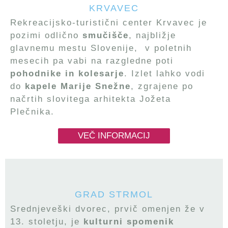
KRVAVEC
Rekreacijsko-turistični center Krvavec je
pozimi odlično
smučišče
, najbližje
glavnemu mestu Slovenije, v poletnih
mesecih pa vabi na razgledne poti
pohodnike in kolesarje
. Izlet lahko vodi
do
kapele Marije Snežne
, zgrajene po
načrtih slovitega arhitekta Jožeta
Plečnika.
VEČ INFORMACIJ
GRAD STRMOL
Srednjeveški dvorec, prvič omenjen že v
13. stoletju, je
kulturni spomenik