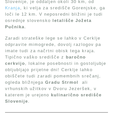
Slovenije, je oddaljen okoli 30 km, od
Kranja
, ki velja za središče Gorenjske, ga
loči le 12 km. V neposredni bližini je tudi
osrednje slovensko
letališče Jožeta
Pučnika
.
Zaradi strateške lege se lahko v Cerklje
odpravite mimogrede, dovolj razlogov pa
imate tudi za načrtni obisk tega kraja.
Tipično vaško središče z
baročno
cerkvijo
, lokalne posebnosti in gostoljubje
obljubljajo prijetne dni! Cerklje lahko
obiščete tudi zaradi pomembnih srečanj,
ogleda bližnjega
Gradu Strmol
ali
vrhunskih užitkov v Dvoru Jezeršek, v
katerem je urejeno
kulinarično središče
Slovenije
.