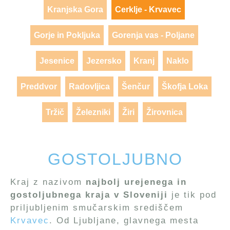
Kranjska Gora
Cerklje - Krvavec
Gorje in Pokljuka
Gorenja vas - Poljane
Jesenice
Jezersko
Kranj
Naklo
Preddvor
Radovljica
Šenčur
Škofja Loka
Tržič
Železniki
Žiri
Žirovnica
GOSTOLJUBNO
Kraj z nazivom
najbolj urejenega in
gostoljubnega kraja v Sloveniji
je tik pod
priljubljenim smučarskim središčem
Krvavec
. Od Ljubljane, glavnega mesta