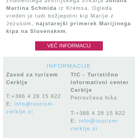
znamenitega avstrijskega slikarja
Johana
Martina Schmida
iz Kremsa. Ogleda
vreden je tudi božjepotni kip Marije z
Jezusom,
najstarejši primerek Marijinega
kipa na Slovenskem
.
VEČ INFORMACIJ
INFORMACIJE
Zavod za turizem
TIC - Turistično
Cerklje
informativni center
Cerklje
T:+386 4 28 15 822
Petrovčeva hiša
E:
info@tourism-
cerklje.si
T:+386 4 28 15 822
E:
info@tourism-
cerklje.si