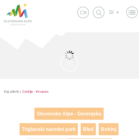
SI
Kaj odkriti
Cerklje - Krvavec
Slovenske Alpe - Gorenjska
Triglavski narodni park
Bled
Bohinj