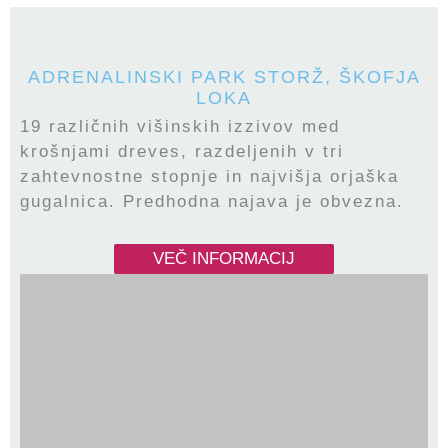
ADRENALINSKI PARK STORŽ, ŠKOFJA
LOKA
19 različnih višinskih izzivov med
krošnjami dreves, razdeljenih v tri
zahtevnostne stopnje in najvišja orjaška
gugalnica. Predhodna najava je obvezna.
VEČ INFORMACIJ