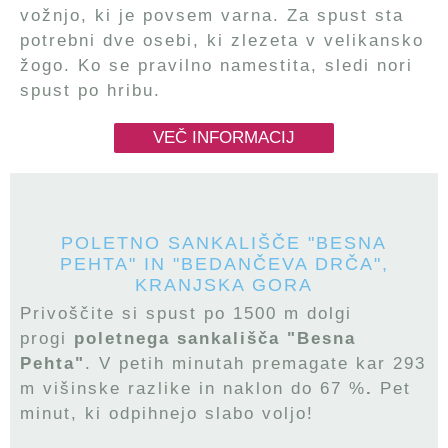
vožnjo, ki je povsem varna. Za spust sta
potrebni dve osebi, ki zlezeta v velikansko
žogo. Ko se pravilno namestita, sledi nori
spust po hribu.
VEČ INFORMACIJ
POLETNO SANKALIŠČE "BESNA
PEHTA" IN "BEDANČEVA DRČA",
KRANJSKA GORA
Privoščite si spust po 1500 m dolgi
progi
poletnega sankališča "Besna
Pehta"
. V petih minutah premagate kar 293
m višinske razlike in naklon do 67 %
.
Pet
minut, ki odpihnejo slabo voljo!