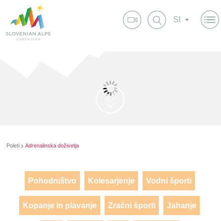
SI
Poleti
Adrenalinska doživetja
Pohodništvo
Kolesarjenje
Vodni športi
Kopanje in plavanje
Zračni športi
Jahanje