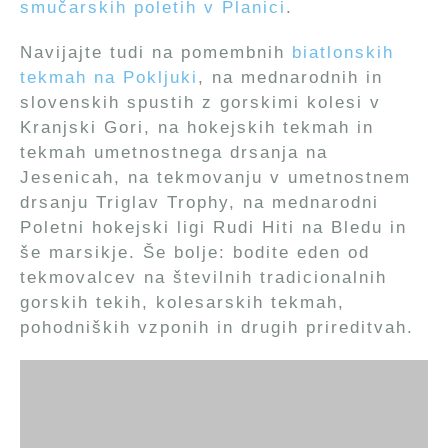
smučarskih poletih v Planici
.
Navijajte tudi na pomembnih
biatlonskih
tekmah na Pokljuki
, na mednarodnih in
slovenskih spustih z gorskimi kolesi v
Kranjski Gori, na hokejskih tekmah in
tekmah umetnostnega drsanja na
Jesenicah, na tekmovanju v umetnostnem
drsanju Triglav Trophy, na mednarodni
Poletni hokejski ligi Rudi Hiti na Bledu in
še marsikje. Še bolje: bodite eden od
tekmovalcev na številnih tradicionalnih
gorskih tekih, kolesarskih tekmah,
pohodniških vzponih in drugih prireditvah.