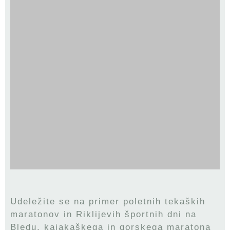
Udeležite se na primer poletnih tekaških
maratonov in Riklijevih športnih dni na
Bledu, kajakaškega in gorskega maratona