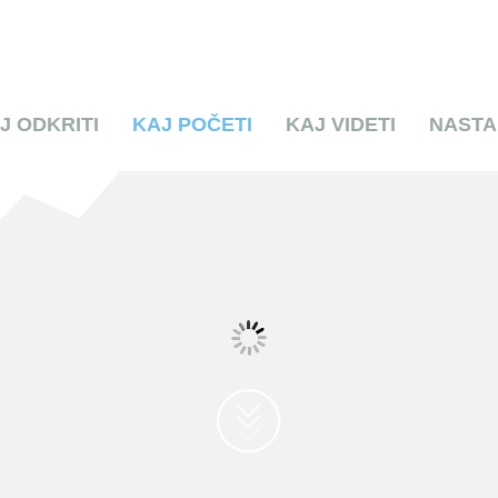
J ODKRITI
KAJ POČETI
KAJ VIDETI
NASTA