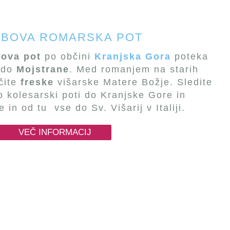
OBOVA ROMARSKA POT
bova pot
po občini
Kranjska Gora
poteka
do
Mojstrane
. Med romanjem na starih
čite
freske
višarske Matere Božje. Sledite
 kolesarski poti do Kranjske Gore in
 in od tu vse do Sv. Višarij v Italiji.
VEČ INFORMACIJ