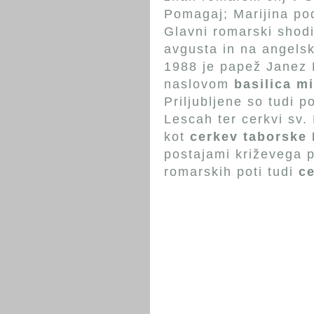
Pomagaj; Marijina pod
Glavni romarski shodi
avgusta in na angelsk
1988 je papež Janez P
naslovom
basilica m
Priljubljene so tudi p
Lescah ter cerkvi sv.
kot
cerkev taborske 
postajami križevega 
romarskih poti tudi
ce