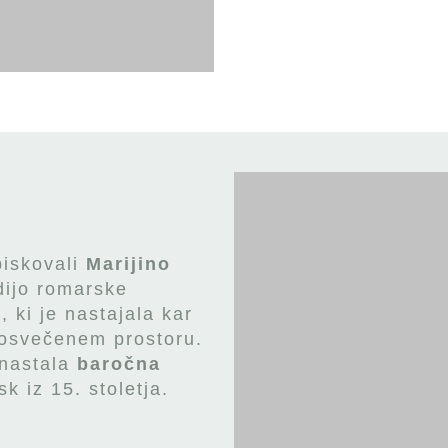
obiskovali
Marijino
dijo romarske
 ki je nastajala kar
posvečenem prostoru.
 nastala
baročna
k iz 15. stoletja.