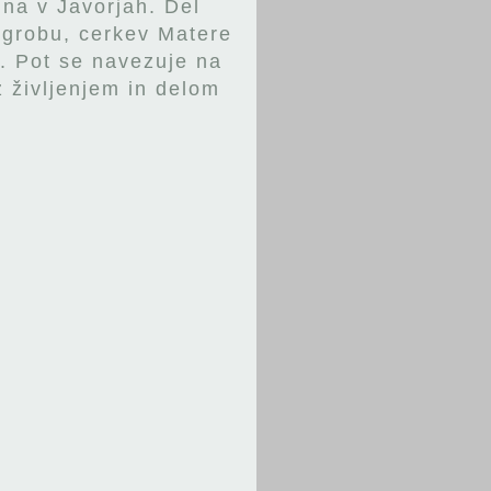
lna v Javorjah. Del
ngrobu, cerkev Matere
i. Pot se navezuje na
z življenjem in delom