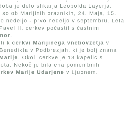
oba je delo slikarja Leopolda Layerja.
 so ob Marijinih praznikih, 24. Maja, 15.
o nedeljo - prvo nedeljo v septembru. Leta
avel II. cerkev počastil s častnim
inor
.
oti k
cerkvi Marijinega vnebovzetja
v
 Benedikta v Podbrezjah, ki je bolj znana
Marije
. Okoli cerkve je 13 kapelic s
pota. Nekoč je bila ena pomembnih
rkev Marije Udarjene
v Ljubnem.