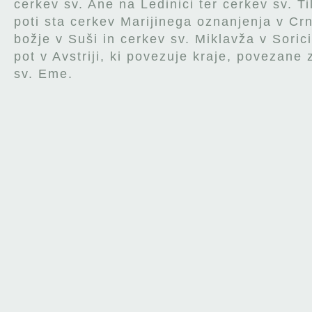
cerkev sv. Ane na Ledinici ter cerkev sv. Ti
poti sta cerkev Marijinega oznanjenja v Cr
božje v Suši in cerkev sv. Miklavža v Soric
pot v Avstriji, ki povezuje kraje, povezane 
sv. Eme.