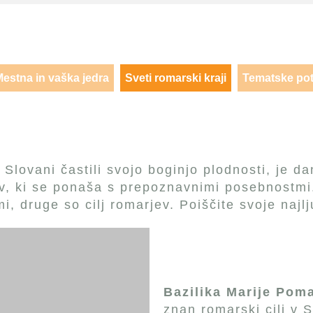
estna in vaška jedra
Sveti romarski kraji
Tematske pot
ri Slovani častili svojo boginjo plodnosti, je
, ki se ponaša s prepoznavnimi posebnostmi.
i, druge so cilj romarjev. Poiščite svoje najl
Bazilika
Marije Pom
znan romarski cilj v S