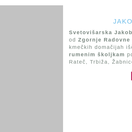
JAK
Svetovišarska Jako
od
Zgornje Radovne
kmečkih domačijah iš
rumenim školjkam
po
Rateč, Trbiža, Žabnice