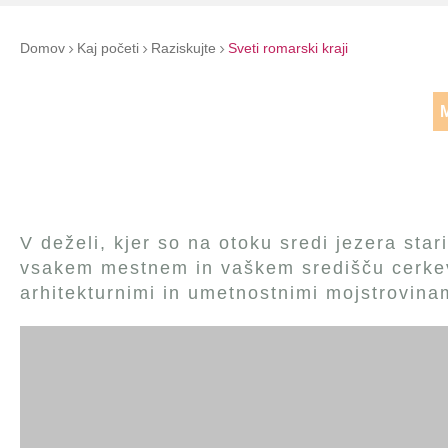
Domov
Kaj početi
Raziskujte
Sveti romarski kraji
M
V deželi, kjer so na otoku sredi jezera sta
vsakem mestnem in vaškem središču cerkev
arhitekturnimi in umetnostnimi mojstrovinam