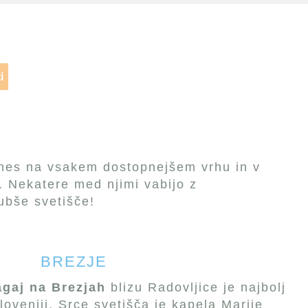
i
 danes na vsakem dostopnejšem vrhu in v
 Nekatere med njimi vabijo z
jubše svetišče!
BREZJE
agaj na Brezjah
blizu Radovljice je najbolj
loveniji. Srce svetišča je kapela Marije