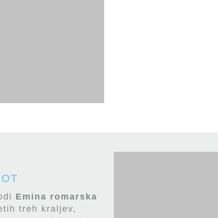
POT
vodi
Emina romarska
tih treh kraljev,