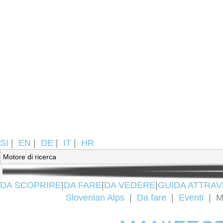
SI
|
EN
|
DE
|
IT
|
HR
DA SCOPRIRE
|
DA FARE
|
DA VEDERE
|
GUIDA ATTRAV
Slovenian Alps
|
Da fare
|
Eventi
|
M