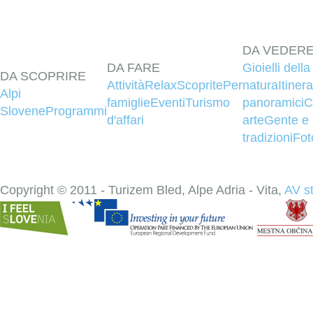
DA VEDER
DA FARE
Gioielli della
DA SCOPRIRE
Attività
Relax
Scoprite
Per
natura
Itinera
Alpi
famiglie
Eventi
Turismo
panoramici
C
Slovene
Programmi
d'affari
arte
Gente e
tradizioni
Fot
Copyright © 2011 - Turizem Bled, Alpe Adria - Vita,
AV s