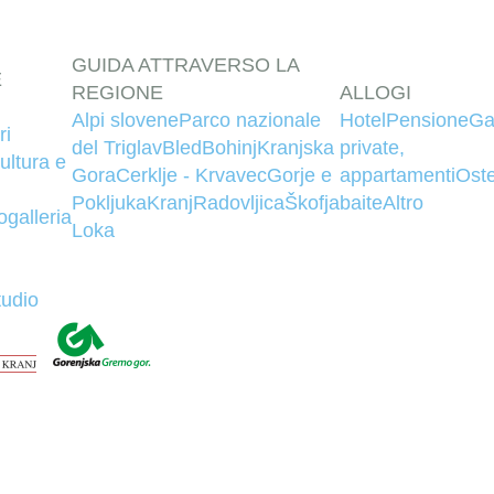
GUIDA ATTRAVERSO LA
E
REGIONE
ALLOGI
Alpi slovene
Parco nazionale
Hotel
Pensione
Ga
ri
del Triglav
Bled
Bohinj
Kranjska
private,
ultura e
Gora
Cerklje - Krvavec
Gorje e
appartamenti
Oste
Pokljuka
Kranj
Radovljica
Škofja
baite
Altro
ogalleria
Loka
tudio
QUALITY CONTENT