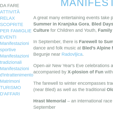
MANIFEST
DA FARE
ATTIVITÀ
A great many entertaining events take
RELAX
Summer in Kranjska Gora
,
Bled Day
SCOPRITE
Culture
for Children and Youth,
Family
PER FAMIGLIE
EVENTI
In September, there is
Farewell to Su
Manifestazioni
dance and folk music at
Bled’s Alpine 
sportive
Begunje near
Radovljica
.
Manifestazioni
tradizionali
Open-air New Year's Eve celebrations ar
Manifestazioni
accompanied by
X-plosion of Fun
with 
d'intrattenimento
Matrimoni
The farewell to winter encompasses tra
TURISMO
(near Bled) as well as the traditional
Ol
D'AFFARI
Hrast Memorial
– an international race
September