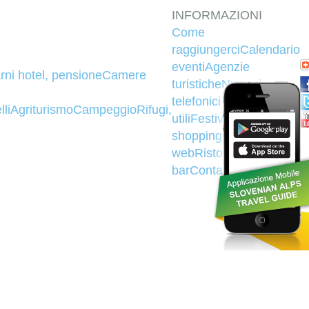
INFORMAZIONI
Come
raggiungerci
Calendario
eventi
Agenzie
rni hotel, pensione
Camere
turistiche
Numeri
telefonici
lli
Agriturismo
Campeggio
Rifugi,
utili
Festività
Denaro e
shopping
Camere
web
Ristoranti e
bar
Contatto