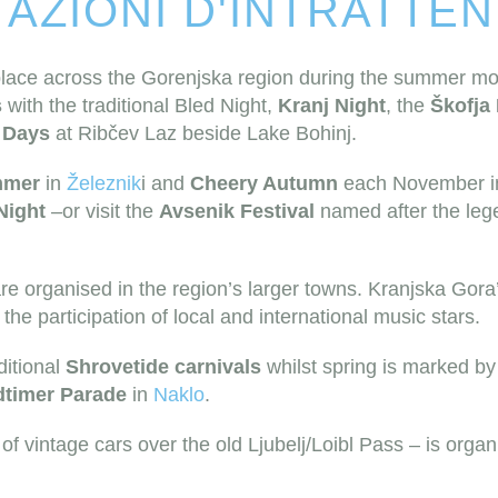
AZIONI D'INTRATTE
 place across the Gorenjska region during the summer m
s
with the traditional Bled Night,
Kranj Night
, the
Škofja 
 Days
at Ribčev Laz beside Lake Bohinj.
mmer
in
Železnik
i and
Cheery Autumn
each November in D
Night
–or visit the
Avsenik Festival
named after the lege
e organised in the region’s larger towns. Kranjska Gora’
the participation of local and international music stars.
ditional
Shrovetide carnivals
whilst spring is marked by
dtimer Parade
in
Naklo
.
 of vintage cars over the old Ljubelj/Loibl Pass – is org