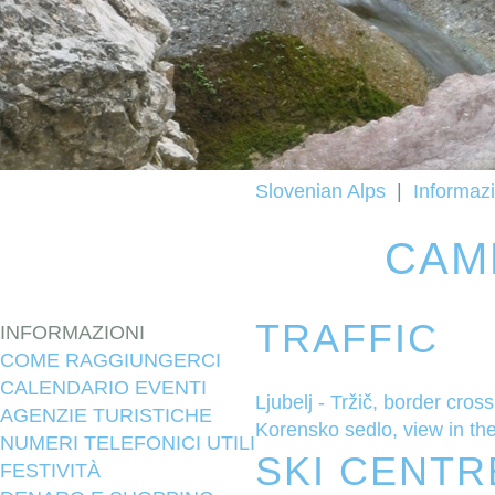
Slovenian Alps
|
Informazi
CAM
TRAFFIC
INFORMAZIONI
COME RAGGIUNGERCI
CALENDARIO EVENTI
Ljubelj - Tržič, border cross
AGENZIE TURISTICHE
Korensko sedlo, view in th
NUMERI TELEFONICI UTILI
SKI CENTR
FESTIVITÀ