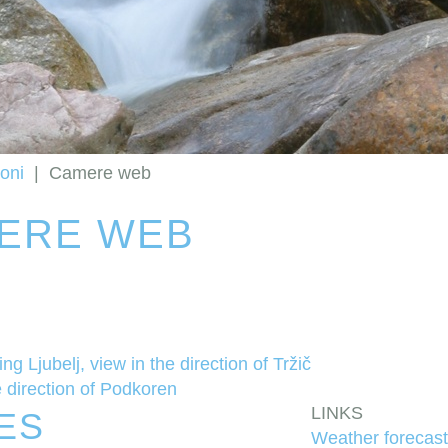
oni
|
Camere web
ERE WEB
ing Ljubelj, view in the direction of Tržič
e direction of Podkoren
LINKS
ES
Weather forecast