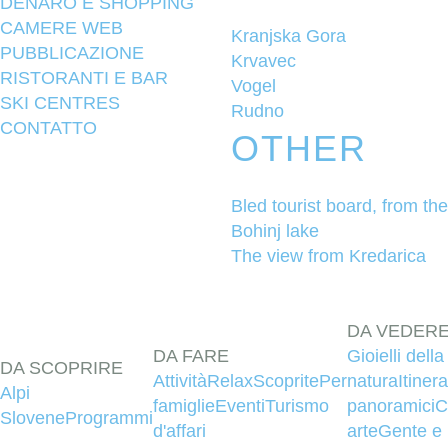
DENARO E SHOPPING
CAMERE WEB
Kranjska Gora
PUBBLICAZIONE
Krvavec
RISTORANTI E BAR
Vogel
SKI CENTRES
Rudno
CONTATTO
OTHER
Bled tourist board, from the
Bohinj lake
The view from Kredarica
DA VEDER
DA FARE
Gioielli della
DA SCOPRIRE
Attività
Relax
Scoprite
Per
natura
Itinera
Alpi
famiglie
Eventi
Turismo
panoramici
C
Slovene
Programmi
d'affari
arte
Gente e