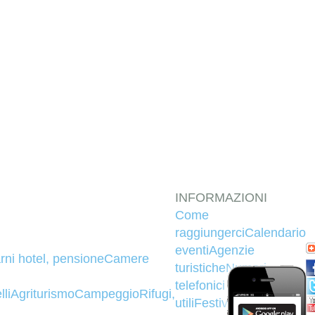
INFORMAZIONI
Come
raggiungerci
Calendario
eventi
Agenzie
rni hotel, pensione
Camere
turistiche
Numeri
telefonici
lli
Agriturismo
Campeggio
Rifugi,
utili
Festività
Denaro e