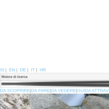
SI
|
EN
|
DE
|
IT
|
HR
DA SCOPRIRE
|
DA FARE
|
DA VEDERE
|
GUIDA ATTRAV