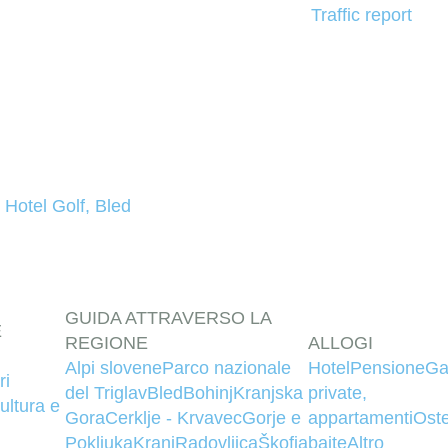
Traffic report
 Hotel Golf, Bled
GUIDA ATTRAVERSO LA
E
REGIONE
ALLOGI
Alpi slovene
Parco nazionale
Hotel
Pensione
Ga
ri
del Triglav
Bled
Bohinj
Kranjska
private,
ultura e
Gora
Cerklje - Krvavec
Gorje e
appartamenti
Oste
Pokljuka
Kranj
Radovljica
Škofja
baite
Altro