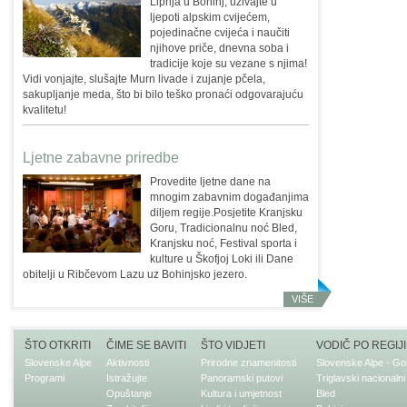
Lipnja u Bohinj, uživajte u
ljepoti alpskim cvijećem,
pojedinačne cvijeća i naučiti
njihove priče, dnevna soba i
tradicije koje su vezane s njima!
Vidi vonjajte, slušajte Murn livade i zujanje pčela,
sakupljanje meda, što bi bilo teško pronaći odgovarajuću
kvalitetu!
Ljetne zabavne priredbe
Provedite ljetne dane na
mnogim zabavnim događanjima
diljem regije.Posjetite Kranjsku
Goru, Tradicionalnu noć Bled,
Kranjsku noć, Festival sporta i
kulture u Škofjoj Loki ili Dane
obitelji u Ribčevom Lazu uz Bohinjsko jezero.
VIŠE
ŠTO OTKRITI
ČIME SE BAVITI
ŠTO VIDJETI
VODIČ PO REGIJI
Slovenske Alpe
Aktivnosti
Prirodne znamenitosti
Slovenske Alpe - Go
Programi
Istražujte
Panoramski putovi
Triglavski nacionalni
Opuštanje
Kultura i umjetnost
Bled