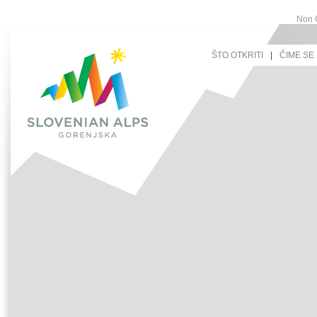
Non 
ŠTO OTKRITI
|
ČIME SE 