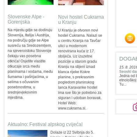
Slovenske Alpe -
Novi hostel Cukrarna
Gorenjska
u Kranju
Na mjestu gdje se dodiruju
U Kranju je otvoren novi
Slovenija, Italija i Austrija,
hostel Cukrarna. Nalazi se
na području gdje se Alpe
u centru Kranja na Tavčar
susreću sa Sredozemljem,
ulici u modernom
na sjeveroistoku Slovenije
renovirana kuća iz 17.
čekaju vas posebna
stoljeća. Uz izuzetne
DOGA
otkrića! Osjetite vlastite
pozicije u starom gradu
otkucaje srca među
Kranju na stijeni iznad
15. 8. 201
planinama i vodama, među
Seoski da
klanca rijeke Kokre
Jedna od b
šumama i pašnjacima, u
planine, s prekrasnim
etnološkoj
selima s očuvanim
pogledom planinskog
Tu...
posebnostima, u
lanca Karavanke hostel
srednjevjekovnim
ima sve što je potrebno za
mjestima.
siguran i udoban boravak.
Hotel Web:
www.cukrarna.si.
Aktualno: Festival alpskog cvijeća!
Dolaze iz 22 Svibnja do 5.