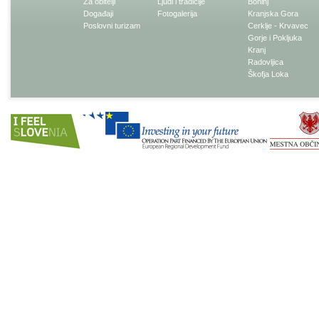
Za obitelji
Ljudi i tradicije
Bohinj
Događaji
Fotogalerija
Kranjska Gora
Poslovni turizam
Cerklje - Krvavec
Gorje i Pokljuka
Kranj
Radovljica
Škofja Loka