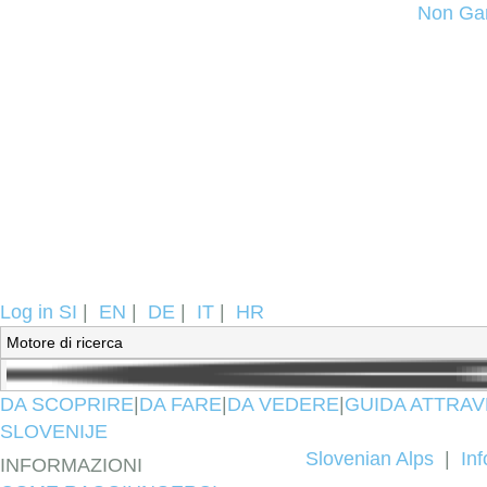
Non Ga
Log in
SI
|
EN
|
DE
|
IT
|
HR
DA SCOPRIRE
|
DA FARE
|
DA VEDERE
|
GUIDA ATTRAV
SLOVENIJE
Slovenian Alps
|
In
INFORMAZIONI