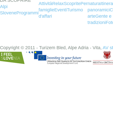
DA SCOPRIRE
Attività
Relax
Scoprite
Per
natura
Itinera
Alpi
famiglie
Eventi
Turismo
panoramici
C
Slovene
Programmi
d'affari
arte
Gente e
tradizioni
Fot
Copyright © 2011 - Turizem Bled, Alpe Adria - Vita,
AV s