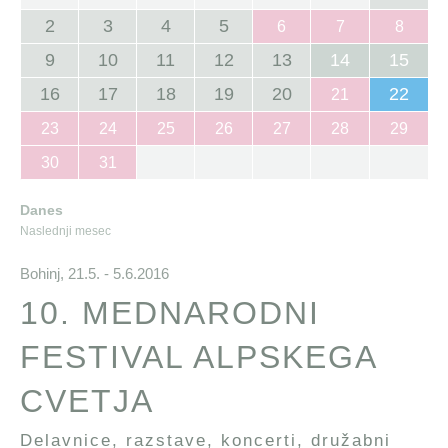
2
3
4
5
6
7
8
9
10
11
12
13
14
15
16
17
18
19
20
22
21
23
24
25
26
27
28
29
30
31
Danes
Naslednji mesec
Bohinj,
21.5. - 5.6.2016
10. MEDNARODNI
FESTIVAL ALPSKEGA
CVETJA
Delavnice, razstave, koncerti, družabni