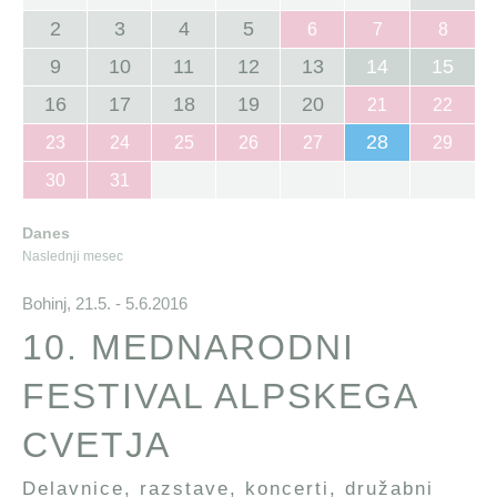
2
3
4
5
6
7
8
9
10
11
12
13
14
15
16
17
18
19
20
21
22
28
23
24
25
26
27
29
30
31
Danes
Naslednji mesec
Bohinj,
21.5. - 5.6.2016
10. MEDNARODNI
FESTIVAL ALPSKEGA
CVETJA
Delavnice, razstave, koncerti, družabni