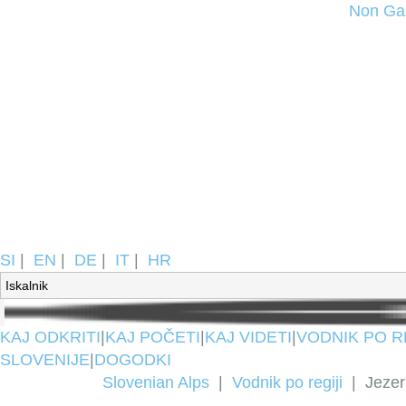
Non Ga
SI
|
EN
|
DE
|
IT
|
HR
KAJ ODKRITI
|
KAJ POČETI
|
KAJ VIDETI
|
VODNIK PO R
SLOVENIJE
|
DOGODKI
Slovenian Alps
|
Vodnik po regiji
|
Jezer