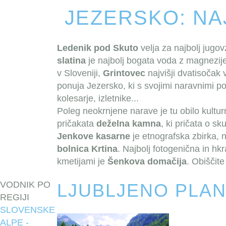
JEZERSKO: NA
Ledenik pod Skuto
velja za najbolj jugo
slatina
je najbolj bogata voda z magnezije
v Sloveniji,
Grintovec
najvišji dvatisočak
ponuja Jezersko, ki s svojimi naravnimi p
kolesarje, izletnike...
Poleg neokrnjene narave je tu obilo kultu
pričakata
deželna kamna
, ki pričata o s
Jenkove kasarne
je etnografska zbirka, 
bolnica Krtina
. Najbolj fotogenična in hk
kmetijami je
Šenkova domačija
. Obiščite
VODNIK PO
LJUBLJENO PLA
REGIJI
SLOVENSKE
ALPE -