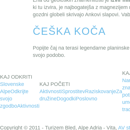
Ena od geoloških znamenitosti je
izvir m
ki tu izvira, je najbogatejša z magnezije
gozdni globeli skrivajo Ankovi slapovi. Va
ČEŠKA KOČA
Popijte čaj na terasi legendarne planinske 
svojo podobo.
KA
KAJ ODKRITI
Na
Slovenske
KAJ POČETI
zna
Alpe
Odkrijte
Aktivnosti
Sprostitev
Raziskovanje
Za
pot
svojo
družine
Dogodki
Poslovno
um
zgodbo
Aktivnosti
tra
Copyright © 2011 - Turizem Bled, Alpe Adria - Vita,
AV s