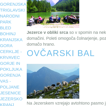
GORENJSKA
TRIGLAVSKI
NARODNI
PARK
BLED
Jezerce v obliki srca
so v spomin na nekd
BOHINJ
domačini. Poleti omogoča čolnarjenje, poz
KRANJSKA
domačo hrano.
GORA
OVČARSKI BAL
CERKLJE -
KRVAVEC
GORJE IN
POKLJUKA
GORENJA
VAS -
POLJANE
JESENICE
JEZERSKO
Na Jezerskem vzrejajo avtohtono pasmo j
KRANJ