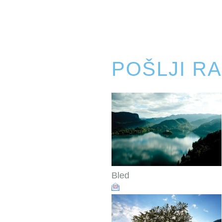
POŠLJI R
Bled