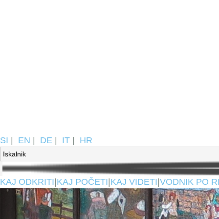
SI
|
EN
|
DE
|
IT
|
HR
KAJ ODKRITI
|
KAJ POČETI
|
KAJ VIDETI
|
VODNIK PO R