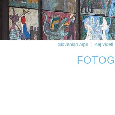
Slovenian Alps
|
Kaj videti
FOTOG