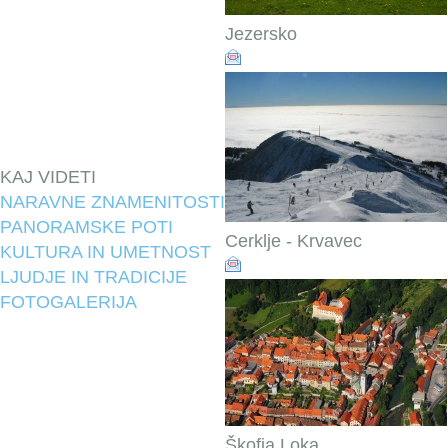
Jezersko
KAJ VIDETI
NARAVNE ZNAMENITOSTI
PANORAMSKE POTI
Cerklje - Krvavec
KULTURA IN UMETNOST
LJUDJE IN TRADICIJE
FOTOGALERIJA
Škofja Loka