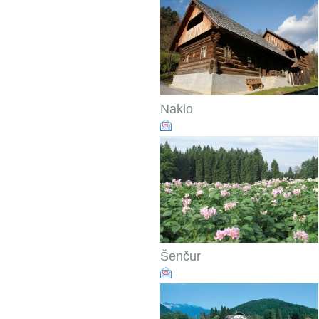
Naklo
Šenčur