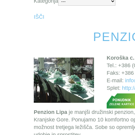
Kategorija
IŠČI
PENZI
Koroška c.
Tel.: +386 
Faks: +386 
E-mail:
info
Splet:
http:
Penzion Lipa
je manjši družinski penzion
Kranjske Gore. Ponujamo 10 komfortno o
možnost tretjega ležišča. Sobe so opremlj
udobje in sprostitev.