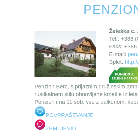
PENZIO
Želeška c. 
Tel.: +386 
Faks: +386 
E-mail:
pen
Splet:
http:
Penzion Berc, s prijaznim družinskim ambie
rustikalnem stilu obnovljene kmetije iz let
Penzion ima 11 sob, vse z balkonom, kopa
POVPRAŠEVANJE
ZEMLJEVID