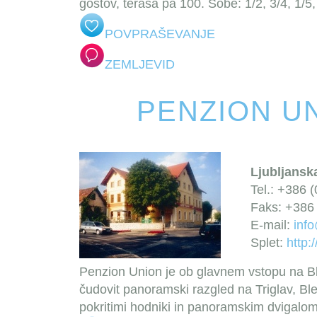
gostov, terasa pa 100. Sobe: 1/2, 3/4, 1/5
POVPRAŠEVANJE
ZEMLJEVID
PENZION U
Ljubljanska
Tel.: +386 
Faks: +386 
E-mail:
inf
Splet:
http:
Penzion Union je ob glavnem vstopu na Bl
čudovit panoramski razgled na Triglav, Blej
pokritimi hodniki in panoramskim dvigalom