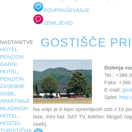
POVPRAŠEVANJE
ZEMLJEVID
GOSTIŠČE PR
NASTANITVE
HOTEL
PENZION
GARNI
Dolenja vas
HOTEL,
Tel.: +386 
PENZION
Faks: +386 
ZASEBNE
E-mail:
gost
SOBE,
Splet:
http:
APARTMAJI
MLADINSKI
Na voljo je 6 lepo opremljenih sob z 10 po
HOTEL -
lase, mini bar, SAT TV, telefon. Mogoč naj
HOSTEL
oseb).
TURISTIČNA