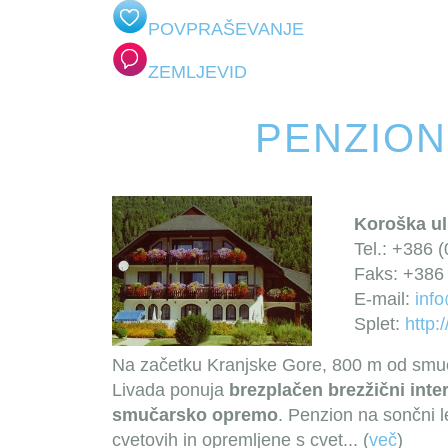
POVPRAŠEVANJE
ZEMLJEVID
PENZION
Koroška ul
Tel.: +386 
Faks: +386 
E-mail:
info
Splet:
http:
Na začetku Kranjske Gore, 800 m od smuč
Livada ponuja
brezplačen brezžični inte
smučarsko opremo
. Penzion na sončni 
cvetovih in opremljene s cvet
... (
več
)