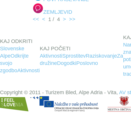
ZEMLJEVID
<<
<
1
/
4
>
>>
KA
KAJ ODKRITI
Na
Slovenske
KAJ POČETI
zna
Alpe
Odkrijte
Aktivnosti
Sprostitev
Raziskovanje
Za
pot
svojo
družine
Dogodki
Poslovno
um
zgodbo
Aktivnosti
tra
Copyright © 2011 - Turizem Bled, Alpe Adria - Vita,
AV s