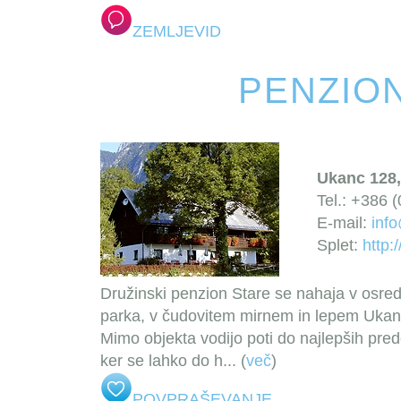
ZEMLJEVID
PENZIO
Ukanc 128,
Tel.: +386 
E-mail:
info
Splet:
http:
Družinski penzion Stare se nahaja v osr
parka, v čudovitem mirnem in lepem Ukanc
Mimo objekta vodijo poti do najlepših prede
ker se lahko do h
... (
več
)
POVPRAŠEVANJE