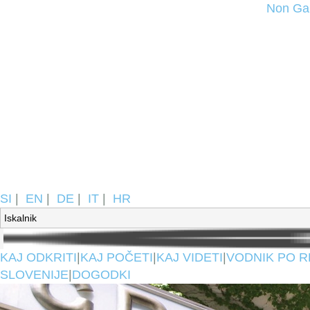
Non Ga
SI
|
EN
|
DE
|
IT
|
HR
KAJ ODKRITI
|
KAJ POČETI
|
KAJ VIDETI
|
VODNIK PO R
SLOVENIJE
|
DOGODKI