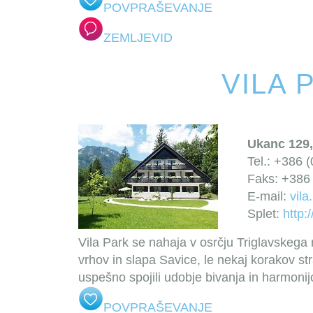
POVPRAŠEVANJE
ZEMLJEVID
VILA 
Ukanc 129,
Tel.: +386 
Faks: +386 
E-mail:
vila
Splet:
http:
Vila Park se nahaja v osrčju Triglavskega
vrhov in slapa Savice, le nekaj korakov st
uspešno spojili udobje bivanja in harmoni
POVPRAŠEVANJE