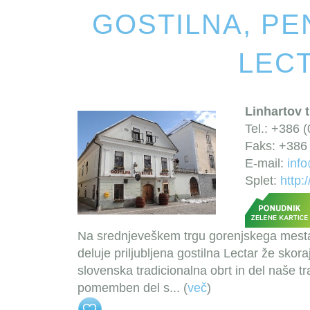
GOSTILNA, PE
LEC
Linhartov t
Tel.: +386 
Faks: +386 
E-mail:
inf
Splet:
http:
Na srednjeveškem trgu gorenjskega mesta Ra
deluje priljubljena gostilna Lectar že sko
slovenska tradicionalna obrt in del naše tr
pomemben del s
... (
več
)