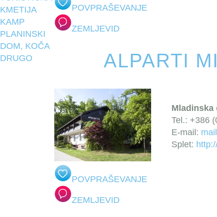
POVPRAŠEVANJE
KMETIJA
KAMP
ZEMLJEVID
PLANINSKI
DOM, KOČA
ALPARTI M
DRUGO
Mladinska c
Tel.: +386 
E-mail:
mail
Splet:
http:
POVPRAŠEVANJE
ZEMLJEVID