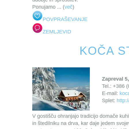
Ponujamo
... (
več
)
POVPRAŠEVANJE
ZEMLJEVID
KOČA S
Zapreval 5,
Tel.: +386 
E-mail:
koca
Splet:
http:
V gostišču ohranjajo tradicijo domače kuhin
in štedilniku na drva, kar daje jedem svo