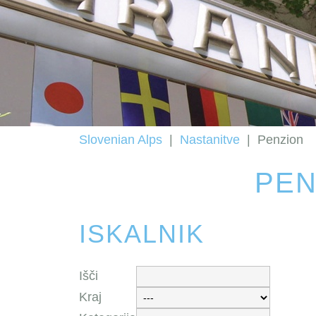
Slovenian Alps
|
Nastanitve
|
Penzion
PEN
ISKALNIK
Išči
Kraj