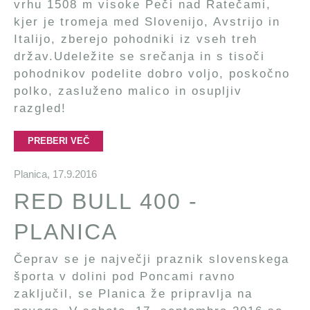
vrhu 1508 m visoke Peči nad Ratečami,
kjer je tromeja med Slovenijo, Avstrijo in
Italijo, zberejo pohodniki iz vseh treh
držav.Udeležite se srečanja in s tisoči
pohodnikov podelite dobro voljo, poskočno
polko, zasluženo malico in osupljiv
razgled!
PREBERI VEČ
Planica,
17.9.2016
RED BULL 400 -
PLANICA
Čeprav se je največji praznik slovenskega
športa v dolini pod Poncami ravno
zaključil, se Planica že pripravlja na