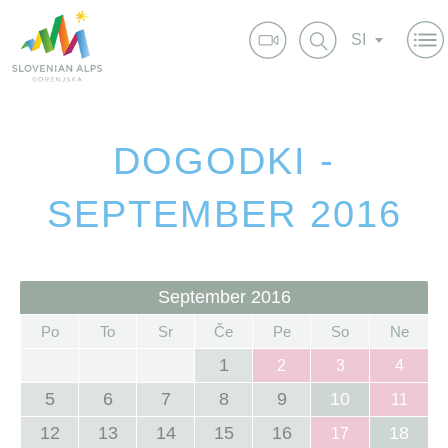
SI
DOGODKI -
SEPTEMBER 2016
September 2016
Po
To
Sr
Če
Pe
So
Ne
1
2
3
4
5
6
7
8
9
10
11
12
13
14
15
16
18
17