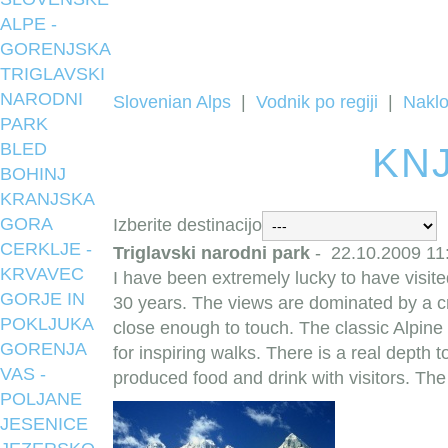
ALPE -
GORENJSKA
TRIGLAVSKI
NARODNI
Slovenian Alps
|
Vodnik po regiji
|
Nakl
PARK
BLED
KN
BOHINJ
KRANJSKA
GORA
Izberite destinacijo
CERKLJE -
Triglavski narodni park
-
22.10.2009 11
KRVAVEC
I have been extremely lucky to have visite
GORJE IN
30 years. The views are dominated by a cr
POKLJUKA
close enough to touch. The classic Alpin
GORENJA
for inspiring walks. There is a real depth t
VAS -
produced food and drink with visitors. Th
POLJANE
JESENICE