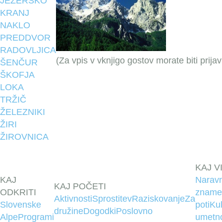
JEZERSKO
KRANJ
NAKLO
PREDDVOR
RADOVLJICA
(Za vpis v vknjigo gostov morate biti prijavl
ŠENČUR
ŠKOFJA
LOKA
TRŽIČ
ŽELEZNIKI
ŽIRI
ŽIROVNICA
KAJ V
KAJ
Narav
KAJ POČETI
ODKRITI
znamen
Aktivnosti
Sprostitev
Raziskovanje
Za
Slovenske
poti
Kul
družine
Dogodki
Poslovno
Alpe
Programi
umetn