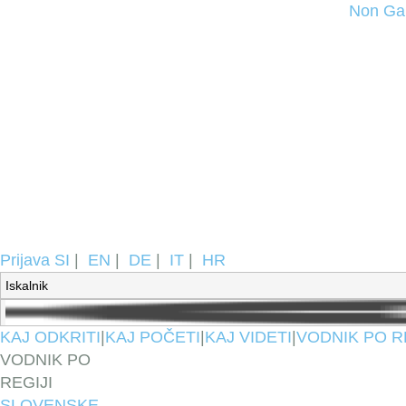
Non Ga
Prijava
SI
|
EN
|
DE
|
IT
|
HR
KAJ ODKRITI
|
KAJ POČETI
|
KAJ VIDETI
|
VODNIK PO R
VODNIK PO
REGIJI
SLOVENSKE