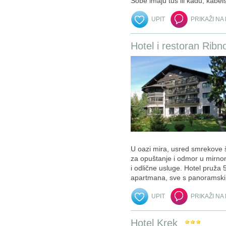
Sobe imaju tuš ili kadu, kabels
UPIT
PRIKAŽI NA
Hotel i restoran Ribn
U oazi mira, usred smrekove 
za opuštanje i odmor u mirno
i odlične usluge. Hotel pruža
apartmana, sve s panoramskim
UPIT
PRIKAŽI NA
Hotel Krek