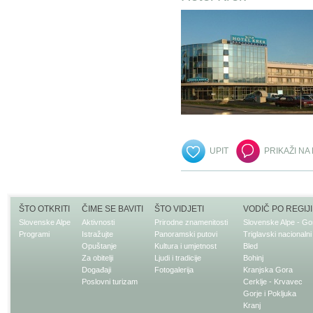
UPIT
PRIKAŽI NA
ŠTO OTKRITI
ČIME SE BAVITI
ŠTO VIDJETI
VODIČ PO REGIJI
Slovenske Alpe
Aktivnosti
Prirodne znamenitosti
Slovenske Alpe - Go
Programi
Istražujte
Panoramski putovi
Triglavski nacionalni
Opuštanje
Kultura i umjetnost
Bled
Za obitelji
Ljudi i tradicije
Bohinj
Događaji
Fotogalerija
Kranjska Gora
Poslovni turizam
Cerklje - Krvavec
Gorje i Pokljuka
Kranj