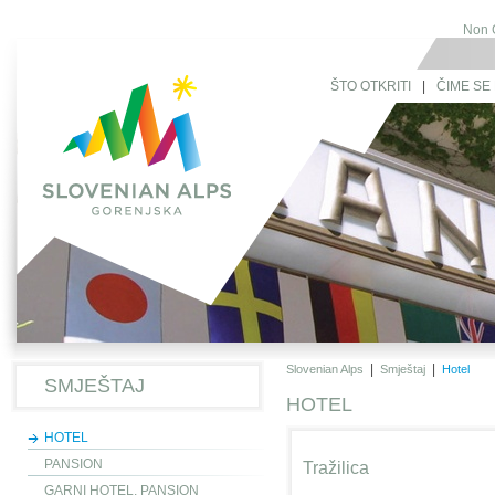
Non 
ŠTO OTKRITI
|
ČIME SE 
|
|
Slovenian Alps
Smještaj
Hotel
SMJEŠTAJ
HOTEL
HOTEL
PANSION
Tražilica
GARNI HOTEL, PANSION