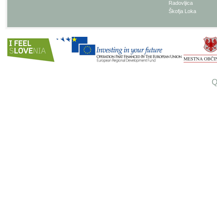
Radovljica
Škofja Loka
Q