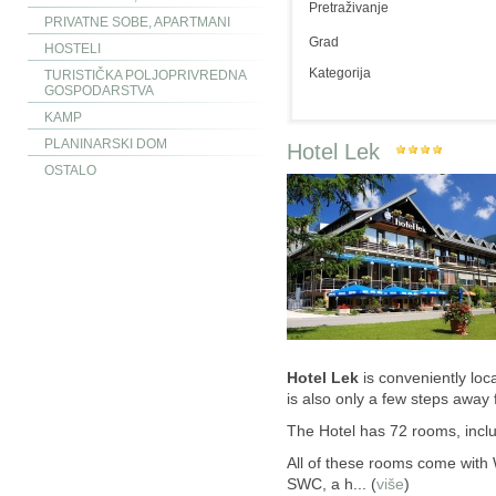
Pretraživanje
PRIVATNE SOBE, APARTMANI
Grad
HOSTELI
Kategorija
TURISTIČKA POLJOPRIVREDNA
GOSPODARSTVA
KAMP
PLANINARSKI DOM
Hotel Lek
OSTALO
Hotel Lek
is conveniently loca
is also only a few steps away 
The Hotel has 72 rooms, inclu
All of these rooms come with
SWC, a h
... (
više
)