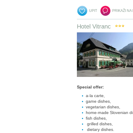
UPIT
PRIKAŽI NA
Hotel Vitranc
Special offer:
a-la carte,
game dishes,
vegetarian dishes,
home-made Slovenian di
fish dishes,
grilled dishes,
dietary dishes.