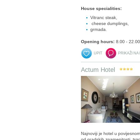
House specialities:
Vitranc steak,
cheese dumplings,
grmada.
Opening hours:
8.00 - 22.00
UPIT
PRIKAŽI NA
Actum Hotel
Najnoviji je hotel u povijesno
od gradskih znamenitosti, trgo