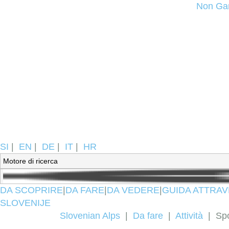
Non Ga
SI
|
EN
|
DE
|
IT
|
HR
DA SCOPRIRE
|
DA FARE
|
DA VEDERE
|
GUIDA ATTRAV
SLOVENIJE
Slovenian Alps
|
Da fare
|
Attività
|
Spo