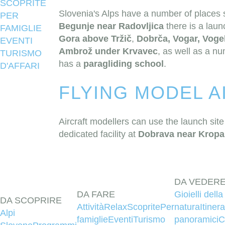
SCOPRITE
Slovenia's Alps have a number of places s
PER
Begunje near Radovljica
there is a launc
FAMIGLIE
Gora above Tržič
,
Dobrča, Vogar, Voge
EVENTI
Ambrož under Krvavec
, as well as a n
TURISMO
has a
paragliding school
.
D'AFFARI
FLYING MODEL A
Aircraft modellers can use the launch sit
dedicated facility at
Dobrava near Kropa
DA VEDER
DA FARE
Gioielli della
DA SCOPRIRE
Attività
Relax
Scoprite
Per
natura
Itinera
Alpi
famiglie
Eventi
Turismo
panoramici
C