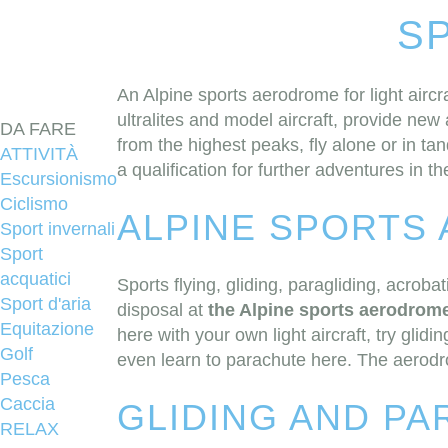
SP
An Alpine sports aerodrome for light aircra
ultralites and model aircraft, provide ne
DA FARE
from the highest peaks, fly alone or in ta
ATTIVITÀ
a qualification for further adventures in the
Escursionismo
Ciclismo
ALPINE SPORTS
Sport invernali
Sport
acquatici
Sports flying, gliding, paragliding, acrobat
Sport d'aria
disposal at
the Alpine sports aerodrom
Equitazione
here with your own light aircraft, try glidi
Golf
even learn to parachute here. The aerodrom
Pesca
Caccia
GLIDING AND PA
RELAX