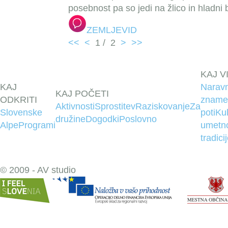
posebnost pa so jedi na žlico in hladni b
ZEMLJEVID
<<
<
1
/
2
>
>>
KAJ V
KAJ
Narav
KAJ POČETI
ODKRITI
znamen
Aktivnosti
Sprostitev
Raziskovanje
Za
Slovenske
poti
Kul
družine
Dogodki
Poslovno
Alpe
Programi
umetn
tradici
© 2009 - AV studio