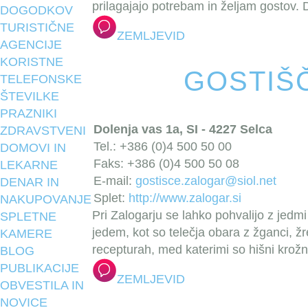
prilagajajo potrebam in željam gostov. D
DOGODKOV
TURISTIČNE
ZEMLJEVID
AGENCIJE
KORISTNE
GOSTIŠ
TELEFONSKE
ŠTEVILKE
PRAZNIKI
Dolenja vas 1a, SI - 4227 Selca
ZDRAVSTVENI
Tel.: +386 (0)4 500 50 00
DOMOVI IN
Faks: +386 (0)4 500 50 08
LEKARNE
E-mail:
gostisce.zalogar@siol.net
DENAR IN
Splet:
http://www.zalogar.si
NAKUPOVANJE
Pri Zalogarju se lahko pohvalijo z jed
SPLETNE
jedem, kot so telečja obara z žganci, žre
KAMERE
recepturah, med katerimi so hišni krožni
BLOG
PUBLIKACIJE
ZEMLJEVID
OBVESTILA IN
NOVICE