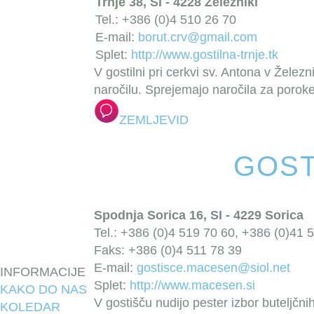
Trnje 38, SI - 4228 Železniki
Tel.: +386 (0)4 510 26 70
E-mail:
borut.crv@gmail.com
Splet:
http://www.gostilna-trnje.tk
V gostilni pri cerkvi sv. Antona v Želez
naročilu. Sprejemajo naročila za porok
ZEMLJEVID
GOST
Spodnja Sorica 16, SI - 4229 Sorica
Tel.: +386 (0)4 519 70 60, +386 (0)41 
Faks: +386 (0)4 511 78 39
E-mail:
gostisce.macesen@siol.net
INFORMACIJE
Splet:
http://www.macesen.si
KAKO DO NAS
V gostišču nudijo pester izbor buteljčnih
KOLEDAR