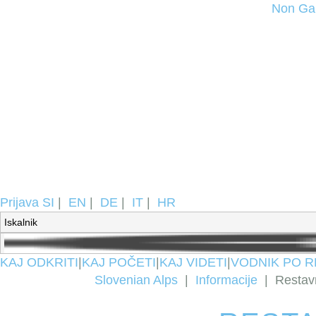
Non Ga
Prijava
SI
|
EN
|
DE
|
IT
|
HR
KAJ ODKRITI
|
KAJ POČETI
|
KAJ VIDETI
|
VODNIK PO R
Slovenian Alps
|
Informacije
|
Restavr