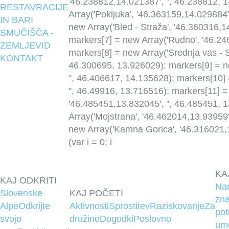
'46.238812,14.021387', '', 46.238812, 
RESTAVRACIJE
Array('Pokljuka', '46.363159,14.029884'
IN BARI
new Array('Bled - Straža', '46.360316,1
SMUČIŠČA -
markers[7] = new Array('Rudno', '46.24
ZEMLJEVID
markers[8] = new Array('Srednja vas - S
KONTAKT
46.300695, 13.926029); markers[9] = ne
'', 46.406617, 14.135628); markers[10]
'', 46.49916, 13.716516); markers[11] =
'46.485451,13.832045', '', 46.485451, 
Array('Mojstrana', '46.462014,13.93959'
new Array('Kamna Gorica', '46.316021,1
(var i = 0; i
KA
KAJ ODKRITI
Na
Slovenske
KAJ POČETI
zna
Alpe
Odkrijte
Aktivnosti
Sprostitev
Raziskovanje
Za
pot
svojo
družine
Dogodki
Poslovno
um