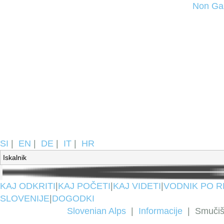
Non Ga
SI
|
EN
|
DE
|
IT
|
HR
KAJ ODKRITI
|
KAJ POČETI
|
KAJ VIDETI
|
VODNIK PO R
SLOVENIJE
|
DOGODKI
Slovenian Alps
|
Informacije
|
Smučiš