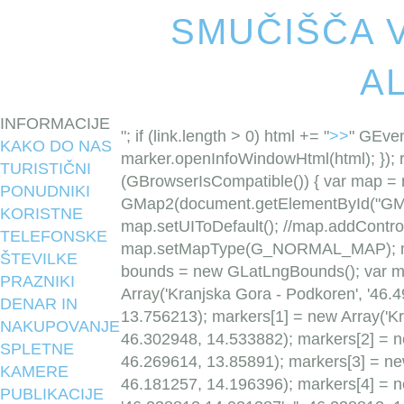
SMUČIŠČA 
A
INFORMACIJE
"; if (link.length > 0) html += "
>>
" GEvent
KAKO DO NAS
marker.openInfoWindowHtml(html); }); re
TURISTIČNI
(GBrowserIsCompatible()) { var map =
PONUDNIKI
GMap2(document.getElementById("GMap
KORISTNE
map.setUIToDefault(); //map.addContr
TELEFONSKE
map.setMapType(G_NORMAL_MAP); map
ŠTEVILKE
bounds = new GLatLngBounds(); var ma
PRAZNIKI
Array('Kranjska Gora - Podkoren', '46.4
DENAR IN
13.756213); markers[1] = new Array('Krv
NAKUPOVANJE
46.302948, 14.533882); markers[2] = new
SPLETNE
46.269614, 13.85891); markers[3] = new 
KAMERE
46.181257, 14.196396); markers[4] = ne
PUBLIKACIJE