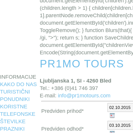
document.getElementById('children').g
(children.length > 1) { children[children.
1].parentNode.removeChild(children[child
document.getElementById('children').in
ToggleRemove(); } function Blurs(that){ if
/gi, ">"); return s; } function SaveChild
document.getElementById("childrenView
Encode(String(document.getElementById
PR1MO TOURS
INFORMACIJE
Ljubljanska 1, SI - 4260 Bled
KAKO DO NAS
Tel.: +386 (0)41 746 397
TURISTIČNI
E-mail:
info@pr1motours.com
PONUDNIKI
KORISTNE
Predviden prihod*
TELEFONSKE
ŠTEVILKE
PRAZNIKI
Predviden odhod*