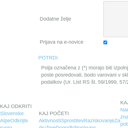
Dodatne želje
Prijava na e-novice
POTRDI
Polja označena z (*) morajo biti izpoln
poste posredovali, bodo varovani v s
podatkov (Ur. List RS št. 59/1999, 57
KA
KAJ ODKRITI
Na
Slovenske
KAJ POČETI
zna
Alpe
Odkrijte
Aktivnosti
Sprostitev
Raziskovanje
Za
pot
svojo
družine
Dogodki
Poslovno