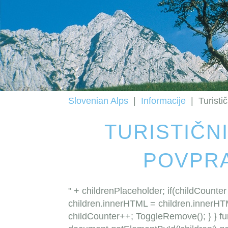
Slovenian Alps
|
Informacije
|
Turisti
TURISTIČNI
POVPR
" + childrenPlaceholder; if(childCounte
children.innerHTML = children.innerHTM
childCounter++; ToggleRemove(); } } fu