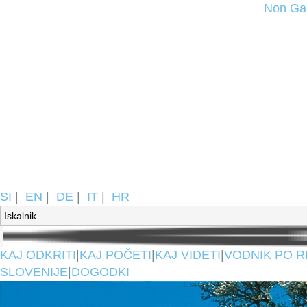
Non Ga
SI
|
EN
|
DE
|
IT
|
HR
KAJ ODKRITI
|
KAJ POČETI
|
KAJ VIDETI
|
VODNIK PO R
SLOVENIJE
|
DOGODKI