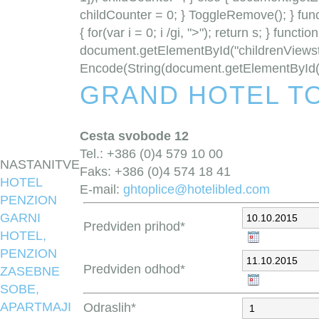
childCounter = 0; } ToggleRemove(); } funct
{ for(var i = 0; i /gi, ">"); return s; } func
document.getElementById("childrenViewst
Encode(String(document.getElementById("
GRAND HOTEL T
Cesta svobode 12
Tel.: +386 (0)4 579 10 00
NASTANITVE
Faks: +386 (0)4 574 18 41
HOTEL
E-mail:
ghtoplice@hotelibled.com
PENZION
GARNI
Predviden prihod*
HOTEL,
PENZION
Predviden odhod*
ZASEBNE
SOBE,
APARTMAJI
Odraslih*