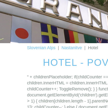
Slovenian Alps
|
Nastanitve
|
Hotel
HOTEL - PO
" + childrenPlaceholder; if(childCounter =
children.innerHTML = children.innerHTML.r
childCounter++; ToggleRemove(); } } funct
document.getElementById('children').getEl
> 1) { children[children.length - 1].parent
1]); childCounter--; } else { document.get