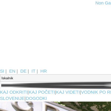
Non Ga
SI
|
EN
|
DE
|
IT
|
HR
KAJ ODKRITI
|
KAJ POČETI
|
KAJ VIDETI
|
VODNIK PO R
SLOVENIJE
|
DOGODKI