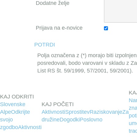
Dodatne želje
Prijava na e-novice
POTRDI
Polja označena z (*) morajo biti izpolnjen
posredovali, bodo varovani v skladu z Z
List RS št. 59/1999, 57/2001, 59/2001).
KA
KAJ ODKRITI
Na
Slovenske
KAJ POČETI
zna
Alpe
Odkrijte
Aktivnosti
Sprostitev
Raziskovanje
Za
pot
svojo
družine
Dogodki
Poslovno
um
zgodbo
Aktivnosti
tra