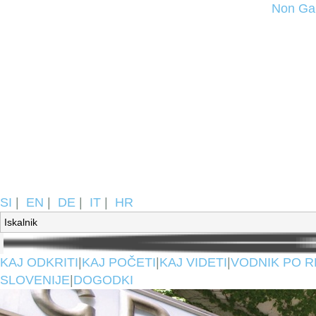
Non Ga
SI
|
EN
|
DE
|
IT
|
HR
KAJ ODKRITI
|
KAJ POČETI
|
KAJ VIDETI
|
VODNIK PO R
SLOVENIJE
|
DOGODKI