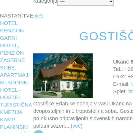
Kategorija
NASTANITVE
IŠČI
HOTEL
PENZION
GOSTIŠ
GARNI
HOTEL,
PENZION
ZASEBNE
Ukanc 6
SOBE,
Tel.: +3
APARTMAJI
Faks: +
MLADINSKI
E-mail:
HOTEL -
Splet:
ht
HOSTEL
Gostišce Erlah se nahaja v vasi Ukanc na 
TURISTIČNA
dvoposteljnih in 1 troposteljna soba. Gost
KMETIJA
po okusno pripravljenih slovenskih narodni
KAMP
poletni sezon
... (
več
)
PLANINSKI