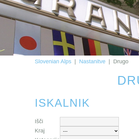
Slovenian Alps
|
Nastanitve
|
Drugo
DR
ISKALNIK
Išči
Kraj