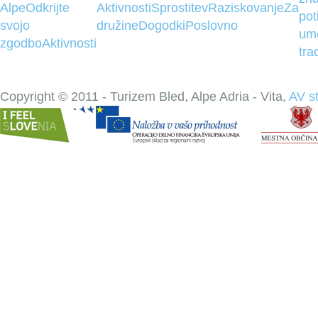
Alpe
Odkrijte
Aktivnosti
Sprostitev
Raziskovanje
Za
pot
svojo
družine
Dogodki
Poslovno
um
zgodbo
Aktivnosti
tra
Copyright © 2011 - Turizem Bled, Alpe Adria - Vita,
AV s