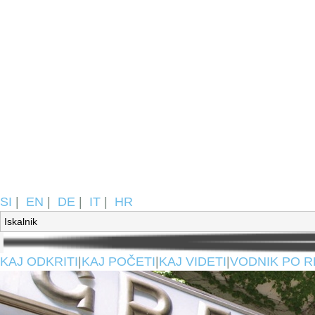
SI
|
EN
|
DE
|
IT
|
HR
KAJ ODKRITI
|
KAJ POČETI
|
KAJ VIDETI
|
VODNIK PO R