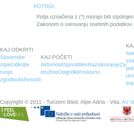
POTRDI
Polja označena z (*) morajo biti izpolnje
Zakonom o varovanju osebnih podatkov (U
KA
KAJ ODKRITI
Na
Slovenske
KAJ POČETI
zna
Alpe
Odkrijte
Aktivnosti
Sprostitev
Raziskovanje
Za
pot
svojo
družine
Dogodki
Poslovno
um
zgodbo
Aktivnosti
tra
Copyright © 2011 - Turizem Bled, Alpe Adria - Vita,
AV s