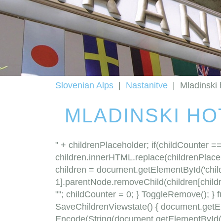
Slovenian Alps
|
Nastanitve
|
Mladinski 
MLADINSKI HO
" + childrenPlaceholder; if(childCounter =
children.innerHTML.replace(childrenPlaceh
children = document.getElementById('childr
1].parentNode.removeChild(children[childr
""; childCounter = 0; } ToggleRemove(); } func
SaveChildrenViewstate() { document.getEl
Encode(String(document.getElementById("