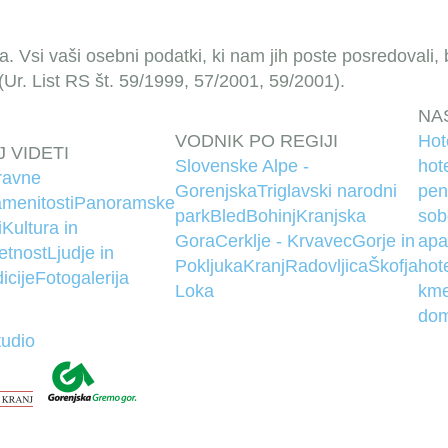
na. Vsi vaši osebni podatki, ki nam jih poste posredovali,
r. List RS št. 59/1999, 57/2001, 59/2001).
NA
VODNIK PO REGIJI
Hot
J VIDETI
Slovenske Alpe -
hote
ravne
Gorenjska
Triglavski narodni
pen
menitosti
Panoramske
park
Bled
Bohinj
Kranjska
sob
i
Kultura in
Gora
Cerklje - Krvavec
Gorje in
apa
etnost
Ljudje in
Pokljuka
Kranj
Radovljica
Škofja
hote
dicije
Fotogalerija
Loka
kme
dom
tudio