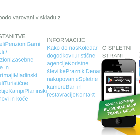
 bodo varovani v skladu z
STANITVE
INFORMACIJE
eli
Penzioni
Garni
Kako do nas
Koledar
O SPLETNI
li /
dogodkov
Turistične
STRANI
zioni
Zasebne
agencije
Koristne
Izdelava
e in
številke
Prazniki
Denar,
spletnih
rtmaji
Mladinski
nakupovanje
Spletne
strani
Struktura
li
Turistične
kamere
Bari in
strani
tije
Kampi
Planinski
restavracije
Kontakt
ovi in koče