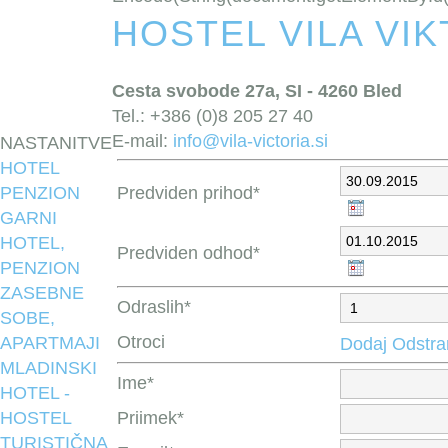
HOSTEL VILA VIK
Cesta svobode 27a, SI - 4260 Bled
Tel.: +386 (0)8 205 27 40
E-mail:
info@vila-victoria.si
NASTANITVE
HOTEL
PENZION
Predviden prihod*
GARNI
HOTEL,
Predviden odhod*
PENZION
ZASEBNE
Odraslih*
SOBE,
Otroci
APARTMAJI
Dodaj
Odstra
MLADINSKI
Ime*
HOTEL -
HOSTEL
Priimek*
TURISTIČNA