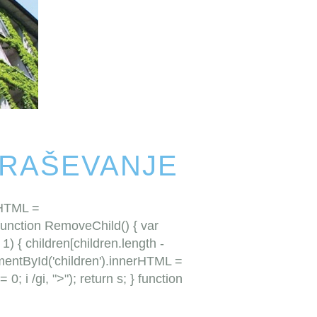
PRAŠEVANJE
rHTML =
function RemoveChild() { var
) { children[children.length -
ementById('children').innerHTML =
0; i /gi, ">"); return s; } function