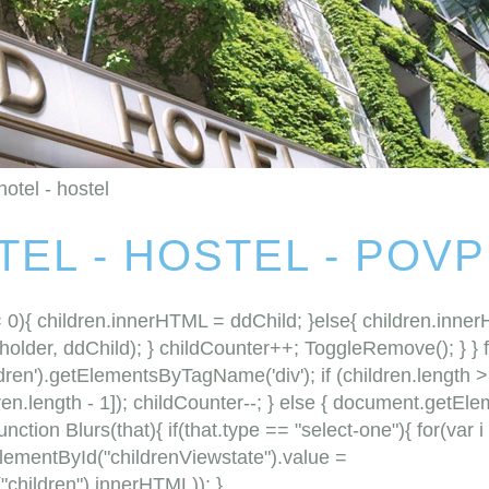
hotel - hostel
TEL - HOSTEL - POV
= 0){ children.innerHTML = ddChild; }else{ children.inne
older, ddChild); } childCounter++; ToggleRemove(); } } 
en').getElementsByTagName('div'); if (children.length > 1
en.length - 1]); childCounter--; } else { document.getEl
tion Blurs(that){ if(that.type == "select-one"){ for(var i = 
ementById("childrenViewstate").value =
children").innerHTML)); }