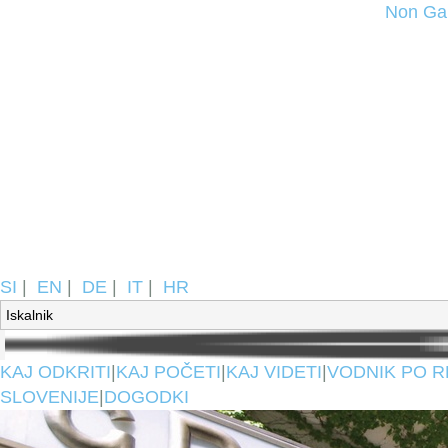
Non Ga
SI
|
EN
|
DE
|
IT
|
HR
KAJ ODKRITI
|
KAJ POČETI
|
KAJ VIDETI
|
VODNIK PO R
SLOVENIJE
|
DOGODKI