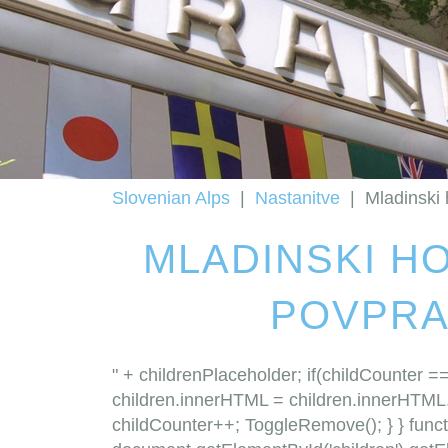
Slovenian Alps
|
Nastanitve
|
Mladinski 
MLADINSKI HO
POVPRA
" + childrenPlaceholder; if(childCounter =
children.innerHTML = children.innerHTML.r
childCounter++; ToggleRemove(); } } funct