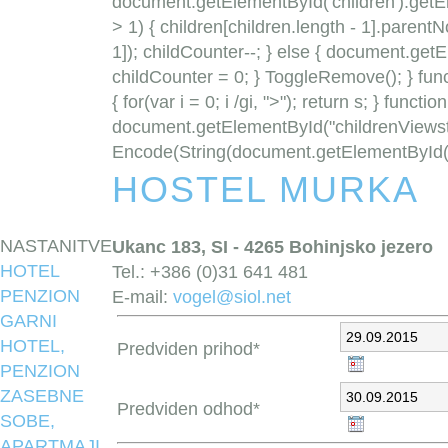
document.getElementById('children').getEl
> 1) { children[children.length - 1].parent
1]); childCounter--; } else { document.get
childCounter = 0; } ToggleRemove(); } funct
{ for(var i = 0; i /gi, ">"); return s; } func
document.getElementById("childrenViewst
Encode(String(document.getElementById("
HOSTEL MURKA
NASTANITVE
Ukanc 183, SI - 4265 Bohinjsko jezero
HOTEL
Tel.: +386 (0)31 641 481
PENZION
E-mail:
vogel@siol.net
GARNI
HOTEL,
Predviden prihod*
PENZION
ZASEBNE
Predviden odhod*
SOBE,
APARTMAJI