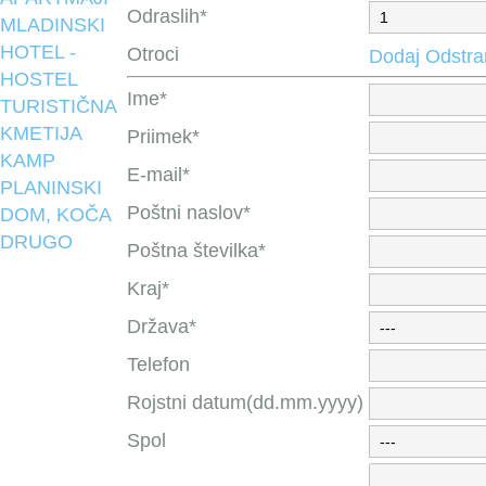
Odraslih*
MLADINSKI
HOTEL -
Otroci
Dodaj
Odstra
HOSTEL
Ime*
TURISTIČNA
KMETIJA
Priimek*
KAMP
E-mail*
PLANINSKI
Poštni naslov*
DOM, KOČA
DRUGO
Poštna številka*
Kraj*
Država*
Telefon
Rojstni datum(dd.mm.yyyy)
Spol