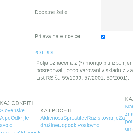
Dodatne želje
Prijava na e-novice
POTRDI
Polja označena z (*) morajo biti izpolnjen
posredovali, bodo varovani v skladu z Z
List RS št. 59/1999, 57/2001, 59/2001).
KA
KAJ ODKRITI
Na
Slovenske
KAJ POČETI
zna
Alpe
Odkrijte
Aktivnosti
Sprostitev
Raziskovanje
Za
pot
svojo
družine
Dogodki
Poslovno
um
zgodbo
Aktivnosti