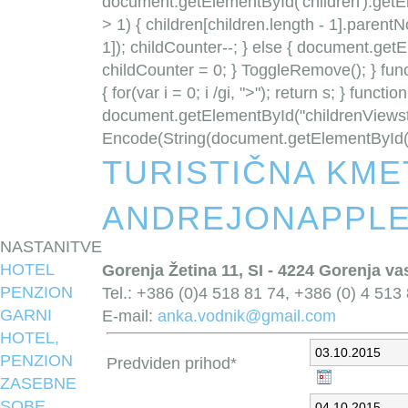
document.getElementById('children').getEl
> 1) { children[children.length - 1].parent
1]); childCounter--; } else { document.get
childCounter = 0; } ToggleRemove(); } funct
{ for(var i = 0; i /gi, ">"); return s; } func
document.getElementById("childrenViewst
Encode(String(document.getElementById("
TURISTIČNA KME
ANDREJONAPPLE
NASTANITVE
HOTEL
Gorenja Žetina 11, SI - 4224 Gorenja va
PENZION
Tel.: +386 (0)4 518 81 74, +386 (0) 4 513
GARNI
E-mail:
anka.vodnik@gmail.com
HOTEL,
PENZION
Predviden prihod*
ZASEBNE
SOBE,