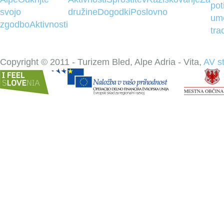
pot
svojo
družine
Dogodki
Poslovno
um
zgodbo
Aktivnosti
tra
Copyright © 2011 - Turizem Bled, Alpe Adria - Vita,
AV s