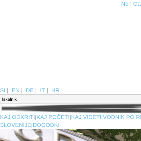
Non Ga
SI
|
EN
|
DE
|
IT
|
HR
KAJ ODKRITI
|
KAJ POČETI
|
KAJ VIDETI
|
VODNIK PO R
SLOVENIJE
|
DOGODKI