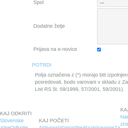
Spol
Dodatne želje
Prijava na e-novice
POTRDI
Polja označena z (*) morajo biti izpolnjen
posredovali, bodo varovani v skladu z Z
List RS št. 59/1999, 57/2001, 59/2001).
KA
KAJ ODKRITI
Na
Slovenske
KAJ POČETI
zna
Alpe
Odkrijte
Aktivnosti
Sprostitev
Raziskovanje
Za