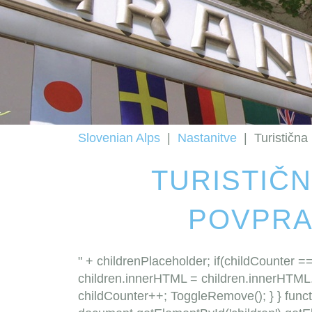
Slovenian Alps
|
Nastanitve
|
Turistična
TURISTIČN
POVPRA
" + childrenPlaceholder; if(childCounter =
children.innerHTML = children.innerHTML.r
childCounter++; ToggleRemove(); } } funct