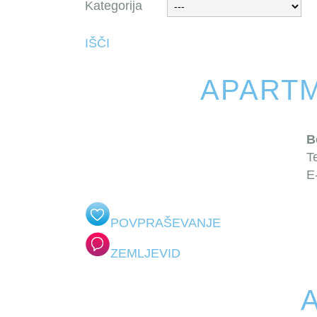
Kategorija
IŠČI
APARTM
B
T
E
POVPRAŠEVANJE
ZEMLJEVID