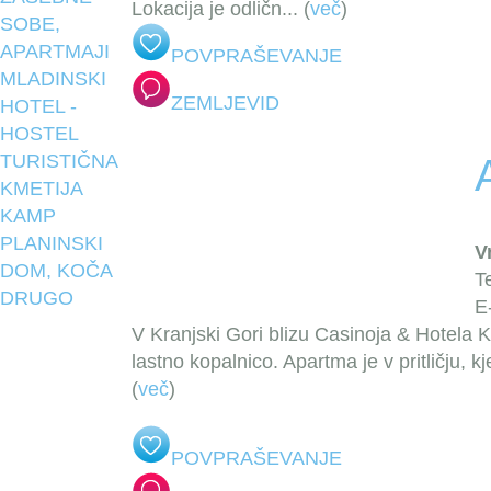
Lokacija je odličn
... (
več
)
SOBE,
APARTMAJI
POVPRAŠEVANJE
MLADINSKI
ZEMLJEVID
HOTEL -
HOSTEL
TURISTIČNA
KMETIJA
KAMP
PLANINSKI
V
DOM, KOČA
T
DRUGO
E
V Kranjski Gori blizu Casinoja & Hotela K
lastno kopalnico. Apartma je v pritličju, k
(
več
)
POVPRAŠEVANJE