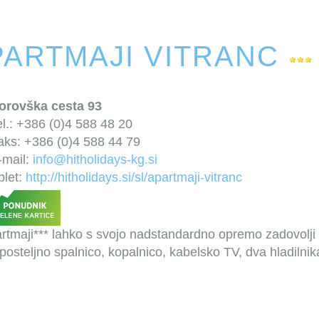
PARTMAJI VITRANC
orovška cesta 93
el.: +386 (0)4 588 48 20
aks: +386 (0)4 588 44 79
-mail:
info@hitholidays-kg.si
plet:
http://hitholidays.si/sl/apartmaji-vitranc
partmaji*** lahko s svojo nadstandardno opremo zadovolj
iposteljno spalnico, kopalnico, kabelsko TV, dva hladilnika,