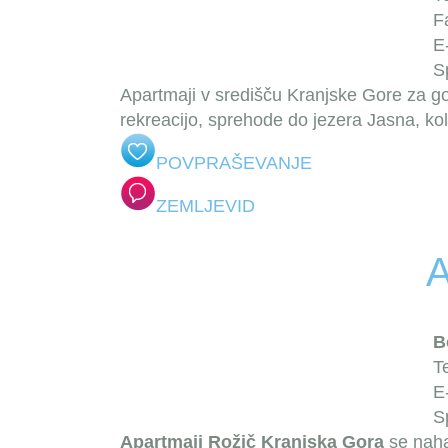
F
E
S
Apartmaji v središču Kranjske Gore za go
rekreacijo, sprehode do jezera Jasna, kole
POVPRAŠEVANJE
ZEMLJEVID
B
T
E
S
Apartmaji Rožič
Kranjska Gora
se naha