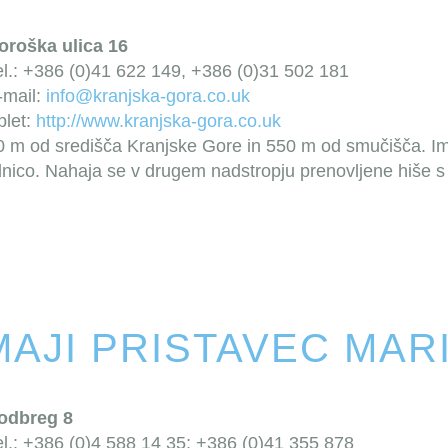
oroška ulica 16
el.: +386 (0)41 622 149, +386 (0)31 502 181
-mail:
info@kranjska-gora.co.uk
plet:
http://www.kranjska-gora.co.uk
0 m od središča Kranjske Gore in 550 m od smučišča. Im
lnico. Nahaja se v drugem nadstropju prenovljene hiše s
AJI PRISTAVEC MAR
odbreg 8
el.: +386 (0)4 588 14 35; +386 (0)41 355 878