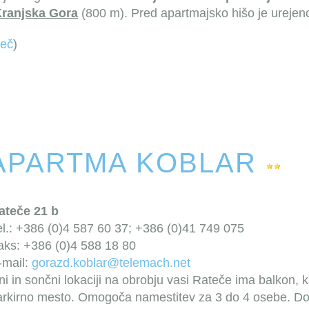
ranjska Gora
(800 m). Pred apartmajsko hišo je urejeno
več
)
APARTMA KOBLAR
ateče 21 b
el.: +386 (0)4 587 60 37; +386 (0)41 749 075
aks: +386 (0)4 588 18 80
-mail:
gorazd.koblar@telemach.net
i in sončni lokaciji na obrobju vasi Rateče ima balkon, k
parkirno mesto. Omogoča namestitev za 3 do 4 osebe. Do