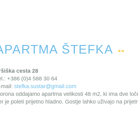
APARTMA ŠTEFKA
ršiška cesta 28
el.: +386 (0)4 588 30 64
-mail:
stefka.sustar@gmail.com
orona oddajamo apartma velikosti 48 m2, ki ima dve ločeni
jer je poleti prijetno hladno. Gostje lahko uživajo na prije