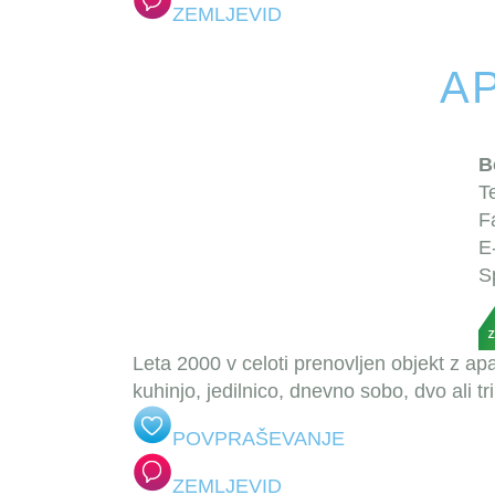
ZEMLJEVID
A
B
T
F
E
S
Leta 2000 v celoti prenovljen objekt z a
kuhinjo, jedilnico, dnevno sobo, dvo ali tr
POVPRAŠEVANJE
ZEMLJEVID