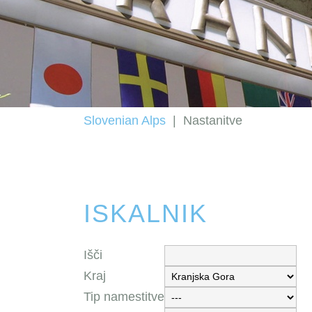
Slovenian Alps
|
Nastanitve
ISKALNIK
Išči
Kraj
Tip namestitve