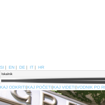
SI
|
EN
|
DE
|
IT
|
HR
KAJ ODKRITI
|
KAJ POČETI
|
KAJ VIDETI
|
VODNIK PO R