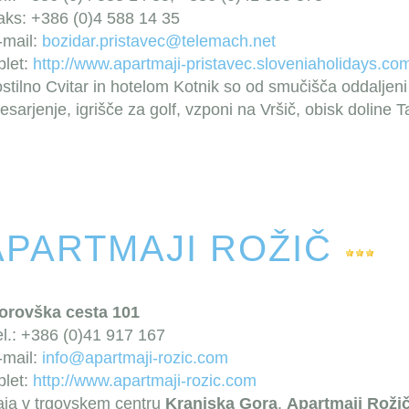
aks: +386 (0)4 588 14 35
-mail:
bozidar.pristavec@telemach.net
plet:
http://www.apartmaji-pristavec.sloveniaholidays.co
stilno Cvitar in hotelom Kotnik so od smučišča oddaljen
sarjenje, igrišče za golf, vzponi na Vršič, obisk doline T
APARTMAJI ROŽIČ
orovška cesta 101
el.: +386 (0)41 917 167
-mail:
info@apartmaji-rozic.com
plet:
http://www.apartmaji-rozic.com
ja v trgovskem centru
Kranjska Gora
.
Apartmaji Roži