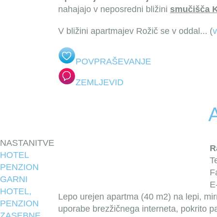
nahajajo v neposredni bližini
smučišča K
V bližini apartmajev Rožič se v oddal
... (
POVPRAŠEVANJE
ZEMLJEVID
NASTANITVE
R
HOTEL
T
PENZION
F
GARNI
E
HOTEL,
Lepo urejen apartma (40 m2) na lepi, mirn
PENZION
uporabe brezžičnega interneta, pokrito 
ZASEBNE