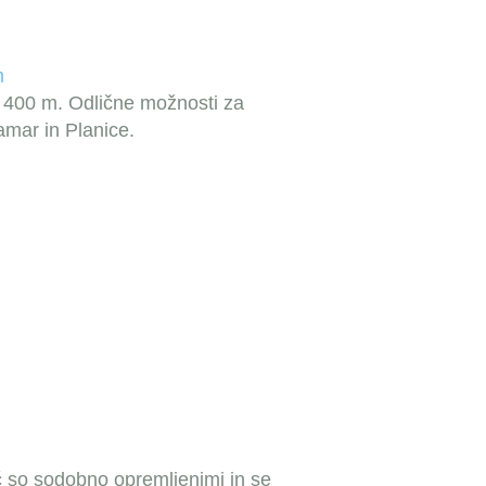
m
i 400 m. Odlične možnosti za
amar in Planice.
č
so sodobno opremljenimi in se