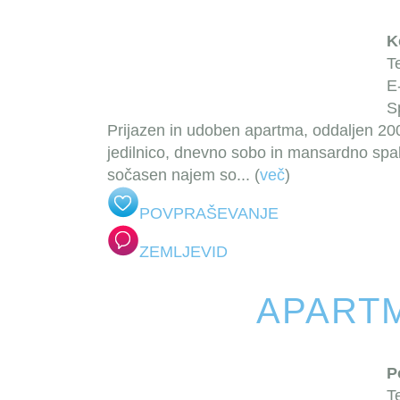
K
T
E
S
Prijazen in udoben apartma, oddaljen 20
jedilnico, dnevno sobo in mansardno spa
sočasen najem so
... (
več
)
POVPRAŠEVANJE
ZEMLJEVID
APARTM
P
T