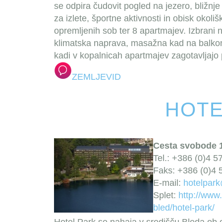
se odpira čudovit pogled na jezero, bližnje
za izlete, športne aktivnosti in obisk okol
opremljenih sob ter 8 apartmajev. Izbrani n
klimatska naprava, masažna kad na balko
kadi v kopalnicah apartmajev zagotavljajo 
ZEMLJEVID
HOTE
Cesta svobode 1
Tel.: +386 (0)4 5
Faks: +386 (0)4 
E-mail:
hotelpark
Splet:
http://www.
bled/hotel-park/