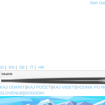
Non Ga
SI
|
EN
|
DE
|
IT
|
HR
KAJ ODKRITI
|
KAJ POČETI
|
KAJ VIDETI
|
VODNIK PO R
SLOVENIJE
|
DOGODKI