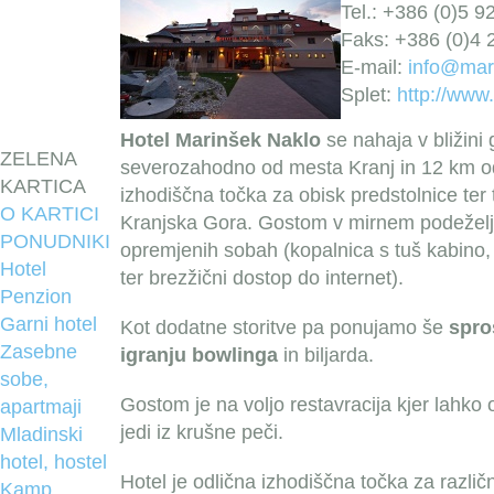
Tel.: +386 (0)5 9
Faks: +386 (0)4 
E-mail:
info@mar
Splet:
http://www
Hotel Marinšek Naklo
se nahaja v bližini 
ZELENA
severozahodno od mesta Kranj in 12 km od 
KARTICA
izhodiščna točka za obisk predstolnice ter t
O KARTICI
Kranjska Gora. Gostom v mirnem podeželj
PONUDNIKI
opremjenih sobah (kopalnica s tuš kabino, s
Hotel
ter brezžični dostop do internet).
Penzion
Garni hotel
Kot dodatne storitve pa ponujamo še
spro
Zasebne
igranju bowlinga
in biljarda.
sobe,
Gostom je na voljo restavracija kjer lahko
apartmaji
jedi iz krušne peči.
Mladinski
hotel, hostel
Hotel je odlična izhodiščna točka za razli
Kamp