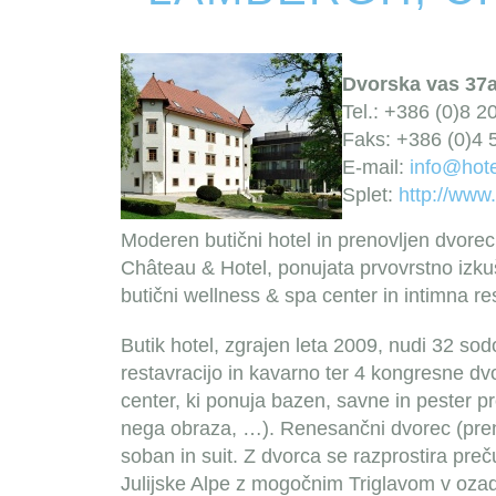
Dvorska vas 37a
Tel.: +386 (0)8 2
Faks: +386 (0)4 
E-mail:
info@hot
Splet:
http://www
Moderen butični hotel in prenovljen dvore
Château & Hotel, ponujata prvovrstno izku
butični wellness & spa center in intimna res
Butik hotel, zgrajen leta 2009, nudi 32 sod
restavracijo in kavarno ter 4 kongresne dvo
center, ki ponuja bazen, savne in pester 
nega obraza, …). Renesančni dvorec (pren
soban in suit. Z dvorca se razprostira preč
Julijske Alpe z mogočnim Triglavom v ozad