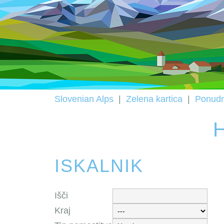
Slovenian Alps
|
Zelena kartica
|
Ponudn
ISKALNIK
Išči
Kraj