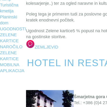
kolesarjenje..) ter za ogled naravne in kul
Turistična
kmetija
Poleg tega je primeren tudi za poslovne gost
Planinski
kratek enodnevni počitek.
dom
UGODNOSTI
Ugodnost Zelene kartice
5 % popust na hote
ZELENE
na gostinske storitve.
KARTICE
NAROČILO
ZEMLJEVID
ZELENE
KARTICE
HOTEL IN REST
MOBILNA
APLIKACIJA
Šmarjetna gora 
Tel.: +386 (0)4 2