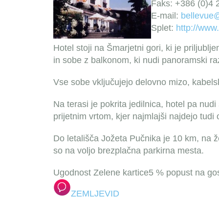
Faks: +386 (0)4 
E-mail:
bellevue@
Splet:
http://www.
Hotel stoji na Šmarjetni gori, ki je priljublj
in sobe z balkonom, ki nudi panoramski ra
Vse sobe vključujejo delovno mizo, kabels
Na terasi je pokrita jedilnica, hotel pa nud
prijetnim vrtom, kjer najmlajši najdejo tudi 
Do letališča Jožeta Pučnika je 10 km, na že
so na voljo brezplačna parkirna mesta.
Ugodnost Zelene kartice
5 % popust na gost
ZEMLJEVID