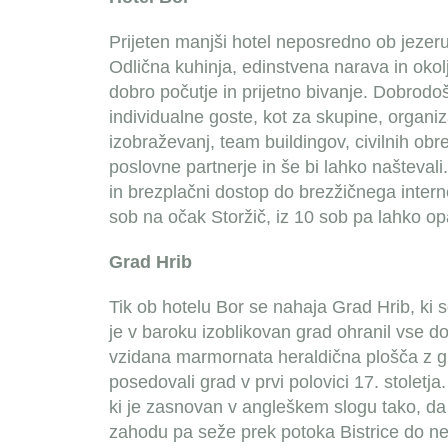
Prijeten manjši hotel neposredno ob jezer
Odlična kuhinja, edinstvena narava in okol
dobro počutje in prijetno bivanje. Dobrodoš
individualne goste, kot za skupine, organiz
izobraževanj, team buildingov, civilnih obr
poslovne partnerje in še bi lahko naštevali
in brezplačni dostop do brezžičnega inter
sob na očak Storžič, iz 10 sob pa lahko op
Grad Hrib
Tik ob hotelu Bor se nahaja Grad Hrib, ki s
je v baroku izoblikovan grad ohranil vse 
vzidana marmornata heraldična plošča z g
posedovali grad v prvi polovici 17. stoletj
ki je zasnovan v angleškem slogu tako, da
zahodu pa seže prek potoka Bistrice do n