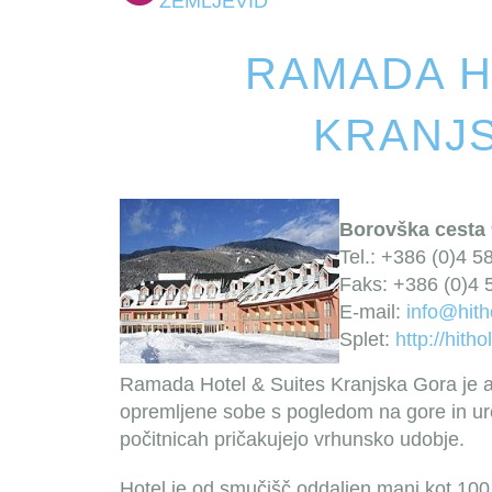
ZEMLJEVID
RAMADA H
KRANJ
Borovška cesta 
Tel.: +386 (0)4 5
Faks: +386 (0)4 
E-mail:
info@hith
Splet:
http://hith
Ramada Hotel & Suites Kranjska Gora je a
opremljene sobe s pogledom na gore in ur
počitnicah pričakujejo vrhunsko udobje.
Hotel je od smučišč oddaljen manj kot 100 