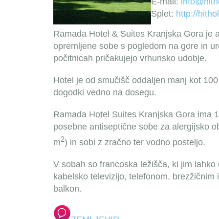
E-mail:
info@hith
Splet:
http://hith
Ramada Hotel & Suites Kranjska Gora je a
opremljene sobe s pogledom na gore in ur
počitnicah pričakujejo vrhunsko udobje.
Hotel je od smučišč oddaljen manj kot 100 
dogodki vedno na dosegu.
Ramada Hotel Suites Kranjska Gora ima 11
posebne antiseptične sobe za alergijsko ob
2
m
) in sobi z zračno ter vodno posteljo.
V sobah so francoska ležišča, ki jim lah
kabelsko televizijo, telefonom, brezžičnim
balkon.