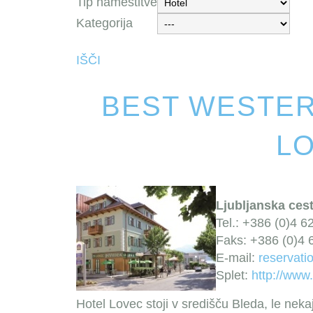
Tip namestitve
Kategorija
IŠČI
BEST WESTER
L
Ljubljanska cest
Tel.: +386 (0)4 6
Faks: +386 (0)4 
E-mail:
reservat
Splet:
http://www
Hotel Lovec stoji v središču Bleda, le nek