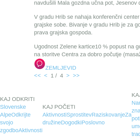
navdušili Mala gozdna učna pot, Jesenov d
V gradu Hrib se nahaja konferenčni cente
grajske sobe. Bivanje v gradu Hrib je za go
prava grajska gospoda.
Ugodnost Zelene kartice
10 % popust na gos
na storitve Centra za dobro počutje (masa
ZEMLJEVID
<<
<
1
/
4
>
>>
KA
KAJ ODKRITI
Na
Slovenske
KAJ POČETI
zna
Alpe
Odkrijte
Aktivnosti
Sprostitev
Raziskovanje
Za
pot
svojo
družine
Dogodki
Poslovno
um
zgodbo
Aktivnosti
tra