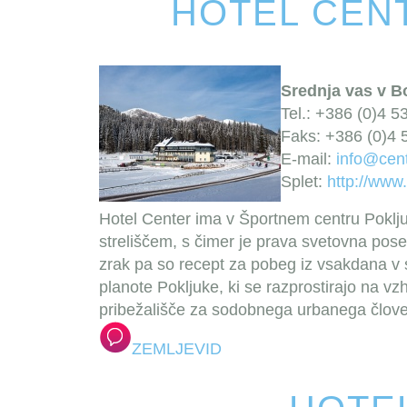
HOTEL CEN
Srednja vas v B
Tel.: +386 (0)4 5
Faks: +386 (0)4 
E-mail:
info@cent
Splet:
http://www.
Hotel Center ima v Športnem centru Poklju
streliščem, s čimer je prava svetovna pose
zrak pa so recept za pobeg iz vsakdana v 
planote Pokljuke, ki se razprostirajo na v
pribežališče za sodobnega urbanega člov
ZEMLJEVID