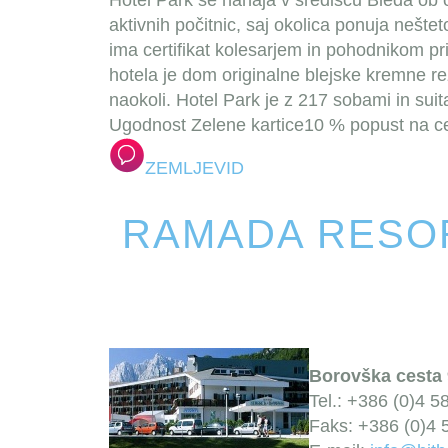
Hotel Park se nahaja v središču Bleda ob oba
aktivnih počitnic, saj okolica ponuja nešte
ima certifikat kolesarjem in pohodnikom pr
hotela je dom originalne blejske kremne rezi
naokoli. Hotel Park je z 217 sobami in suit
Ugodnost Zelene kartice
10 % popust na cen
ZEMLJEVID
RAMADA RESO
Borovška cesta 
Tel.: +386 (0)4 5
Faks: +386 (0)4 