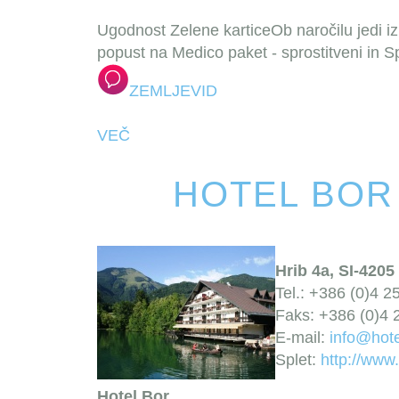
Ugodnost Zelene kartice
Ob naročilu jedi i
popust na Medico paket - sprostitveni in S
ZEMLJEVID
VEČ
HOTEL BOR
Hrib 4a, SI-420
Tel.: +386 (0)4 2
Faks: +386 (0)4 
E-mail:
info@hote
Splet:
http://www.
Hotel Bor