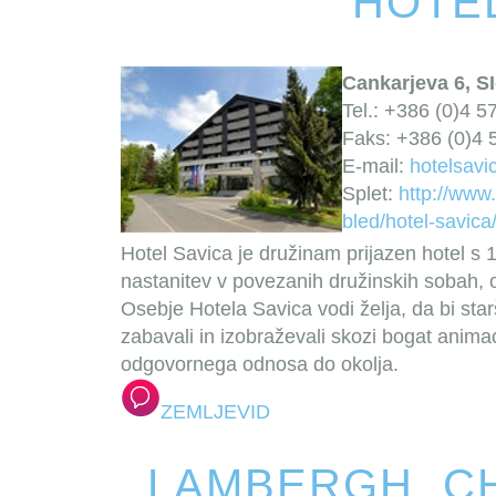
HOTEL
Cankarjeva 6, S
Tel.: +386 (0)4 5
Faks: +386 (0)4 
E-mail:
hotelsavi
Splet:
http://www.
bled/hotel-savica
Hotel Savica je družinam prijazen hotel s 
nastanitev v povezanih družinskih sobah, 
Osebje Hotela Savica vodi želja, da bi sta
zabavali in izobraževali skozi bogat anima
odgovornega odnosa do okolja.
ZEMLJEVID
LAMBERGH, C