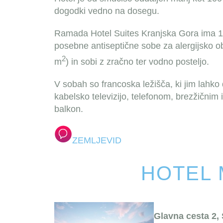
dogodki vedno na dosegu.
Ramada Hotel Suites Kranjska Gora ima 11
posebne antiseptične sobe za alergijsko ob
2
m
) in sobi z zračno ter vodno posteljo.
V sobah so francoska ležišča, ki jim lah
kabelsko televizijo, telefonom, brezžičnim
balkon.
ZEMLJEVID
HOTEL 
Glavna cesta 2,