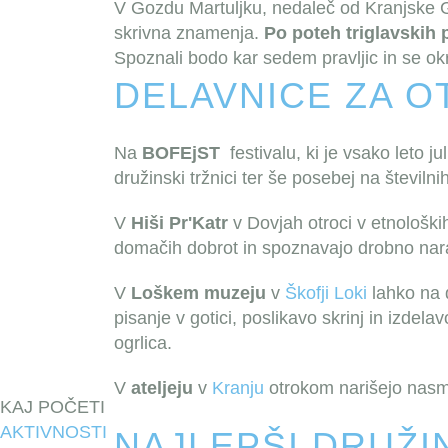
V Gozdu Martuljku, nedaleč od Kranjske G
skrivna znamenja.
Po poteh triglavskih p
Spoznali bodo kar sedem pravljic in se okr
DELAVNICE ZA 
Na
BOFEjST
festivalu, ki je vsako leto jul
družinski tržnici ter še posebej na številni
V
Hiši Pr'Katr
v Dovjah otroci v etnološki
domačih dobrot in spoznavajo drobno nar
V
Loškem muzeju
v
Škofji Loki
lahko na 
pisanje v gotici, poslikavo skrinj in izdel
ogrlica.
V
ateljeju
v
Kranju
otrokom narišejo nasme
KAJ POČETI
AKTIVNOSTI
NAJLEPŠI DRUŽIN