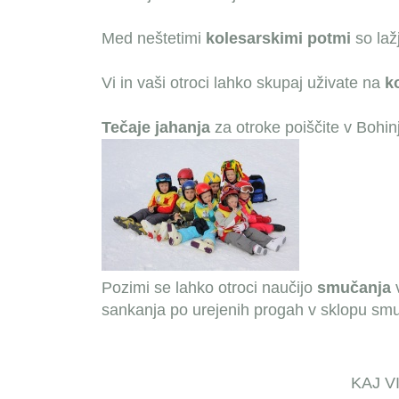
Med neštetimi
kolesarskimi potmi
so lažj
Vi in vaši otroci lahko skupaj uživate na
k
Tečaje jahanja
za otroke poiščite v Bohin
Pozimi se lahko otroci naučijo
smučanja
sankanja po urejenih progah v sklopu smuč
KAJ V