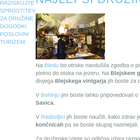
RAZISKUJTE
SPROSTITEV
ZA DRUŽINE
DOGODKI
POSLOVNI
TURIZEM
Na
Bledu
bo otroke navdušila zgodba o po
pletno do otoka na jezeru. Na
Blejskem 
divjega
Blejskega vintgarja
jih boste za 
V
Bohinju
jim boste lahko pripovedovali o
Savica
.
V
Radovljici
jih boste naučili, kako zdrav 
končnicah
pa se boste skupaj nasmejali.
Za družinske izlete so odlična izbira razn