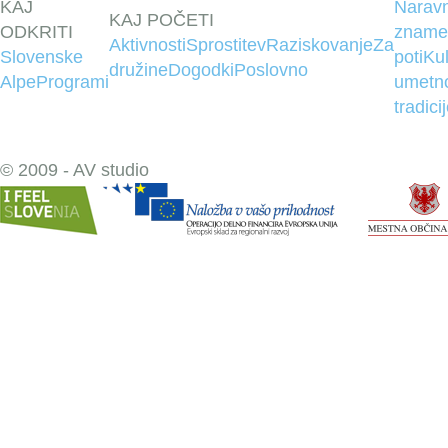
KAJ
Narav
KAJ POČETI
ODKRITI
znamen
Aktivnosti
Sprostitev
Raziskovanje
Za
Slovenske
poti
Kul
družine
Dogodki
Poslovno
Alpe
Programi
umetn
tradici
© 2009 - AV studio