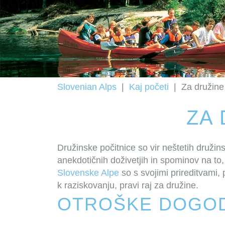
Slovenian Alps
|
Kaj početi
|
Za družine
ZA
Družinske počitnice so vir neštetih družin
anekdotičnih doživetjih in spominov na to, 
Slovenske Alpe
so s svojimi prireditvami,
k raziskovanju, pravi raj za družine.
OTROŠKE DOGOD