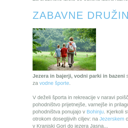
ZABAVNE DRUŽIN
Jezera in bajerji, vodni parki in bazeni
s
za
vodne športe
.
V deželi športa in rekreacije v naravi poiš
pohodništvo prijetnejše, varnejše in prila
pohodništva ponujajo v
Bohinju
. Kjerkoli 
otrokom dosegljivih ciljev: na
Jezerskem
o
v Kranjski Gori do jezera Jasna...