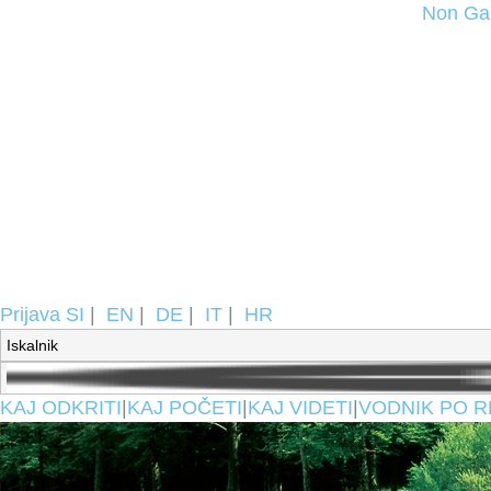
Non Ga
Prijava
SI
|
EN
|
DE
|
IT
|
HR
KAJ ODKRITI
|
KAJ POČETI
|
KAJ VIDETI
|
VODNIK PO R