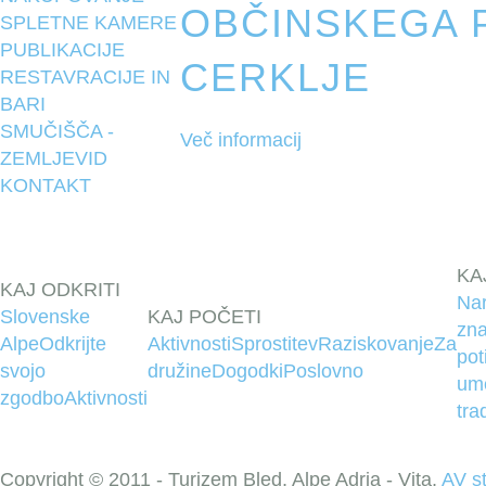
OBČINSKEGA 
SPLETNE KAMERE
PUBLIKACIJE
CERKLJE
RESTAVRACIJE IN
BARI
SMUČIŠČA -
Več informacij
ZEMLJEVID
KONTAKT
KA
KAJ ODKRITI
Na
Slovenske
KAJ POČETI
zna
Alpe
Odkrijte
Aktivnosti
Sprostitev
Raziskovanje
Za
pot
svojo
družine
Dogodki
Poslovno
um
zgodbo
Aktivnosti
tra
Copyright © 2011 - Turizem Bled, Alpe Adria - Vita,
AV s