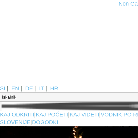
Non Ga
SI
|
EN
|
DE
|
IT
|
HR
KAJ ODKRITI
|
KAJ POČETI
|
KAJ VIDETI
|
VODNIK PO R
SLOVENIJE
|
DOGODKI