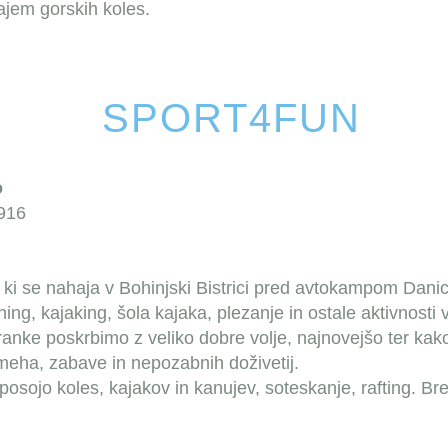
jem gorskih koles.
SPORT4FUN
o
 916
i se nahaja v Bohinjski Bistrici pred avtokampom Danica
ning, kajaking, šola kajaka, plezanje in ostale aktivnosti
stranke poskrbimo z veliko dobre volje, najnovejšo ter ka
smeha, zabave in nepozabnih doživetij.
osojo koles, kajakov in kanujev, soteskanje, rafting.
Bre