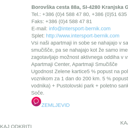
Borovška cesta 88a, SI-4280 Kranjska 
Tel.: +386 (0)4 588 47 80, +386 (0)51 635
Faks: +386 (0)4 588 47 81
E-mail:
info@intersport-bernik.com
Splet:
http://www.intersport-bernik.com
Vsi naši apartmaji in sobe se nahajajo v s
smučišče, pa se nahajajo kot že samo ime
zagotavljajo možnost aktivnega oddiha v vs
Apartmaji Center, Apartmaji Smučišče
Ugodnost Zelene kartice
5 % popust na pol
voznikom za 1 dan do 200 km.
5 % popust 
vodnika) + Pustolovski park + poletno sanka
Soče.
ZEMLJEVID
KA
KAJ ODKRITI