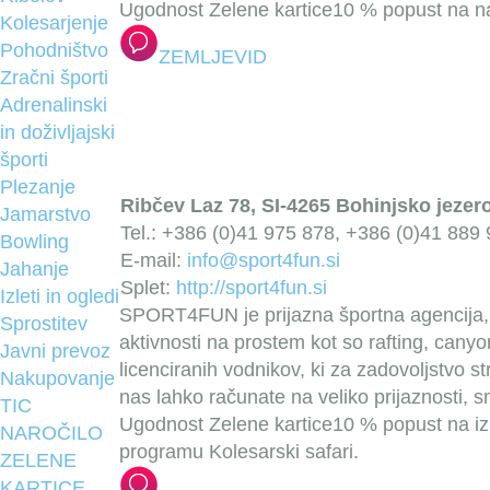
Ugodnost Zelene kartice
10 % popust na na
Kolesarjenje
Pohodništvo
ZEMLJEVID
Zračni športi
Adrenalinski
in doživljajski
športi
Plezanje
Ribčev Laz 78, SI-4265 Bohinjsko jezer
Jamarstvo
Tel.: +386 (0)41 975 878, +386 (0)41 889
Bowling
E-mail:
info@sport4fun.si
Jahanje
Splet:
http://sport4fun.si
Izleti in ogledi
SPORT4FUN je prijazna športna agencija, k
Sprostitev
aktivnosti na prostem kot so rafting, canyo
Javni prevoz
licenciranih vodnikov, ki za zadovoljstvo 
Nakupovanje
nas lahko računate na veliko prijaznosti, 
TIC
Ugodnost Zelene kartice
10 % popust na izp
NAROČILO
programu Kolesarski safari.
ZELENE
KARTICE