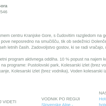
Gora
 546
amem centru Kranjske Gore, s čudovitim razgledom na gor
 pove neposredno na smučišču, tik ob sedežnici Dolenč
eh letnih časih. Zadovoljstvo gostov, ki se radi vračajo
etni program aktivnega oddiha.
10 % popust na najem k
na programe: Pustolovski park, Kolesarski izlet (brez vodn
nje, Kolesarski izlet (brez vodnika), Voden kolesarski iz
NA
VODNIK PO REGIJI
Hot
J VIDETI
Slovenske Alpe -
hote