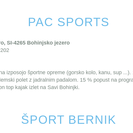
PAC SPORTS
ro, SI-4265 Bohinjsko jezero
 202
na izposojo športne opreme (gorsko kolo, kanu, sup ...).
emski polet z jadralnim padalom.
15 % popust na program
 top kajak izlet na Savi Bohinjki.
ŠPORT BERNIK