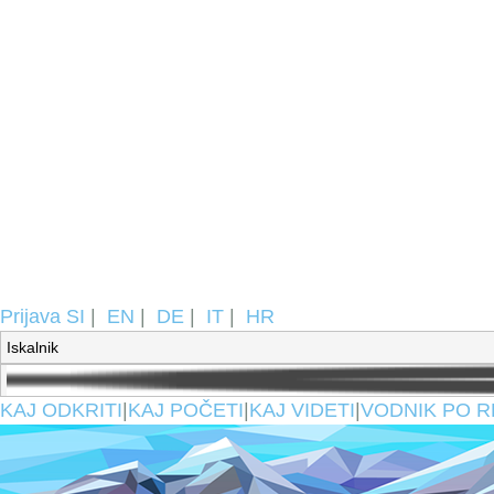
Prijava
SI
|
EN
|
DE
|
IT
|
HR
KAJ ODKRITI
|
KAJ POČETI
|
KAJ VIDETI
|
VODNIK PO R