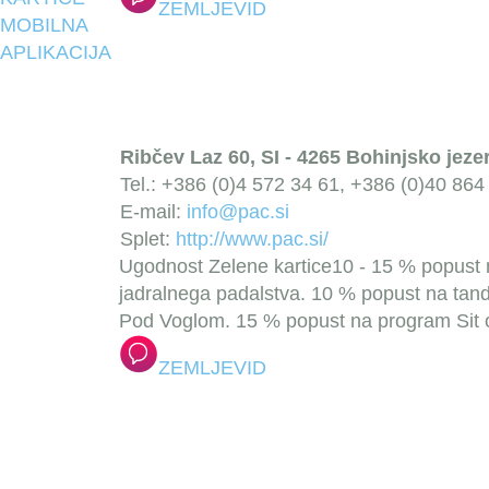
ZEMLJEVID
MOBILNA
APLIKACIJA
Ribčev Laz 60, SI - 4265 Bohinjsko jeze
Tel.: +386 (0)4 572 34 61, +386 (0)40 864
E-mail:
info@pac.si
Splet:
http://www.pac.si/
Ugodnost Zelene kartice
10 - 15 % popust 
jadralnega padalstva.
10 % popust na tand
Pod Voglom.
15 % popust na program Sit on
ZEMLJEVID