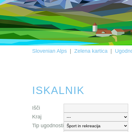
Slovenian Alps
|
Zelena kartica
|
Ugodno
ISKALNIK
Išči
Kraj
Tip ugodnosti