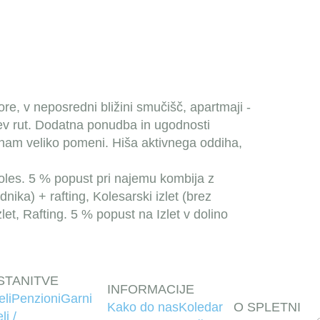
e, v neposredni bližini smučišč, apartmaji -
ev rut. Dodatna ponudba in ugodnosti
, nam veliko pomeni. Hiša aktivnega oddiha,
oles.
5 % popust pri najemu kombija z
ika) + rafting, Kolesarski izlet (brez
let, Rafting.
5 % popust na Izlet v dolino
STANITVE
INFORMACIJE
eli
Penzioni
Garni
Kako do nas
Koledar
O SPLETNI
li /