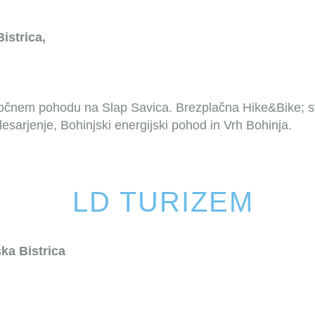
istrica,
nočnem pohodu na Slap Savica.
Brezplačna Hike&Bike; s
esarjenje, Bohinjski energijski pohod in Vrh Bohinja.
LD TURIZEM
ka Bistrica