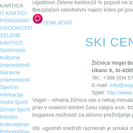
Ugodnost Zelene kartice
10 % popust na izp
KARTICA
Brezplačen celodnevni najem koles pri pro
O KARTICI
PONUDNIKI
ZEMLJEVID
UGODNOSTI
ZELENE
SKI CE
KARTICE
Gostinstvo
Kulturne
Žičnice Vogel B
znamenitosti
Ukanc 6, SI-426
Naravne
Tel.: +386 (0)4 5
znamenitosti
E-mail:
info@voge
Šport in
Splet:
http://www.
rekreacija
Vogel – nihalna žičnica vas v nekaj minutah
Vodni športi
prav v vsakem letnem času zaigra srce, bod
Zimski športi
bogastva možnosti za aktivno preživljanje 
Ribolov
Kolesarjenje
Ob ugodnih snežnih razmerah je smuka m
Pohodništvo