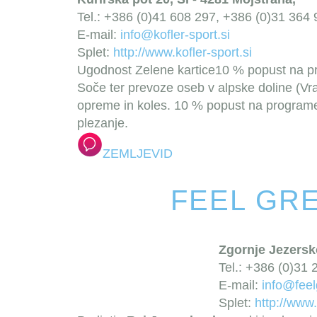
Tel.: +386 (0)41 608 297, +386 (0)31 364
E-mail:
info@kofler-sport.si
Splet:
http://www.kofler-sport.si
Ugodnost Zelene kartice
10 % popust na pr
Soče ter prevoze oseb v alpske doline (Vrat
opreme in koles.
10 % popust na programe: 
plezanje.
ZEMLJEVID
FEEL GR
Zgornje Jezersk
Tel.: +386 (0)31 
E-mail:
info@feel
Splet:
http://www.