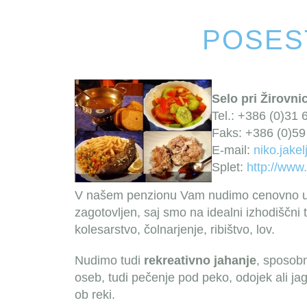
POSES
Selo pri Žirovnic
Tel.: +386 (0)31 
Faks: +386 (0)59
E-mail:
niko.jake
Splet:
http://www.
V našem penzionu Vam nudimo cenovno ugo
zagotovljen, saj smo na idealni izhodiščni 
kolesarstvo, čolnarjenje, ribištvo, lov.
Nudimo tudi
rekreativno jahanje
, sposobn
oseb, tudi pečenje pod peko, odojek ali jag
ob reki.