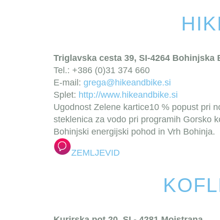
HIK
Triglavska cesta 39, SI-4264 Bohinjska B
Tel.: +386 (0)31 374 660
E-mail:
grega@hikeandbike.si
Splet:
http://www.hikeandbike.si
Ugodnost Zelene kartice
10 % popust pri 
steklenica za vodo pri programih Gorsko ko
Bohinjski energijski pohod in Vrh Bohinja.
ZEMLJEVID
KOFL
Kurirska pot 20, SI - 4281 Mojstrana,