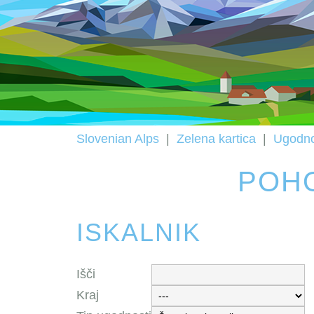
Slovenian Alps
|
Zelena kartica
|
Ugodno
POH
ISKALNIK
Išči
Kraj