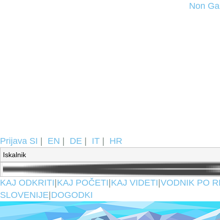
Non Ga
Prijava
SI
|
EN
|
DE
|
IT
|
HR
KAJ ODKRITI
|
KAJ POČETI
|
KAJ VIDETI
|
VODNIK PO R
SLOVENIJE
|
DOGODKI