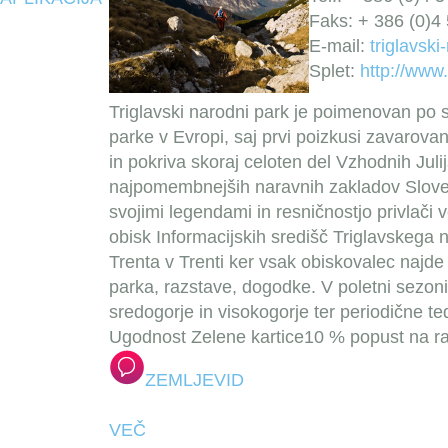
Faks: + 386 (0)4
E-mail:
triglavsk
Splet:
http://www.
Triglavski narodni park je poimenovan po s
parke v Evropi, saj prvi poizkusi zavarova
in pokriva skoraj celoten del Vzhodnih Julij
najpomembnejših naravnih zakladov Slovenij
svojimi legendami in resničnostjo privlači 
obisk Informacijskih središč Triglavskega
Trenta v Trenti ker vsak obiskovalec najde
parka, razstave, dogodke. V poletni sezoni
sredogorje in visokogorje ter periodične t
Ugodnost Zelene kartice
10 % popust na ra
ZEMLJEVID
VEČ