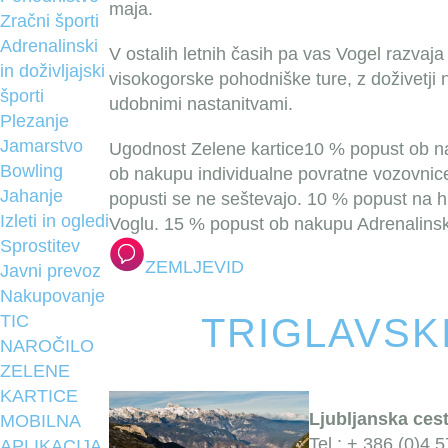
maja.
Zračni športi
Adrenalinski
V ostalih letnih časih pa vas Vogel razvaj
in doživljajski
visokogorske pohodniške ture, z doživetji 
športi
udobnimi nastanitvami.
Plezanje
Jamarstvo
Ugodnost Zelene kartice
10 % popust ob n
Bowling
ob nakupu individualne povratne vozovnice
Jahanje
popusti se ne seštevajo.
10 % popust na hr
Izleti in ogledi
Voglu.
15 % popust ob nakupu Adrenalinske
Sprostitev
ZEMLJEVID
Javni prevoz
Nakupovanje
TIC
TRIGLAVSK
NAROČILO
ZELENE
KARTICE
Ljubljanska cest
MOBILNA
Tel.: + 386 (0)4 
APLIKACIJA