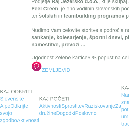
Podjetje
Raj Jezersko d.o.o.
, ki je skupaj
Feel Green
, je eno vodilnih slovenskih pod
ter
šolskih
in
teambuilding programov
po
Nudimo Vam celovite storitve s področja naj
sankanje, kolesarjenje, športni dnevi, p
namestitve, prevozi ...
Ugodnost Zelene kartice
5 % popust na ce
ZEMLJEVID
KA
KAJ ODKRITI
Na
Slovenske
KAJ POČETI
zna
Alpe
Odkrijte
Aktivnosti
Sprostitev
Raziskovanje
Za
pot
svojo
družine
Dogodki
Poslovno
um
zgodbo
Aktivnosti
tra