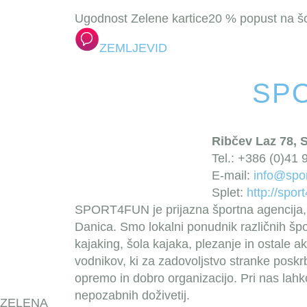
Ugodnost Zelene kartice
20 % popust na šolo
ZEMLJEVID
SP
Ribčev Laz 78, 
Tel.: +386 (0)41
E-mail:
info@spor
Splet:
http://sport
SPORT4FUN je prijazna športna agencija, 
Danica. Smo lokalni ponudnik različnih špo
kajaking, šola kajaka, plezanje in ostale a
vodnikov, ki za zadovoljstvo stranke poskr
opremo in dobro organizacijo. Pri nas lahk
nepozabnih doživetij.
ZELENA