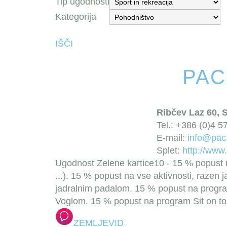
Tip ugodnosti
Kategorija
IŠČI
PAC
Ribčev Laz 60, S
Tel.: +386 (0)4 
E-mail:
info@pac.
Splet:
http://www.
Ugodnost Zelene kartice
10 - 15 % popust 
...).
15 % popust na vse aktivnosti, razen 
jadralnim padalom.
15 % popust na program
Voglom.
15 % popust na program Sit on top
ZEMLJEVID